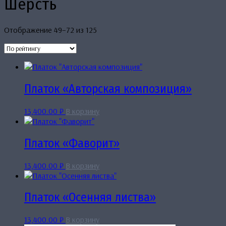
Шерсть
Сортировка:
Отображение 49–72 из 125
по
рейтингу
Платок «Авторская композиция»
13,400.00
₽
В корзину
Платок «Фаворит»
13,400.00
₽
В корзину
Платок «Осенняя листва»
13,400.00
₽
В корзину