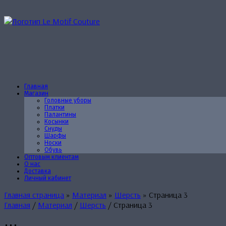
Перейти
к
содержанию
Главная
Магазин
Головные уборы
Платки
Палантины
Косынки
Снуды
Шарфы
Носки
Обувь
Оптовым клиентам
О нас
Доставка
Личный кабинет
Главная страница
»
Материал
»
Шерсть
»
Страница 3
Главная
/
Материал
/
Шерсть
/ Страница 3