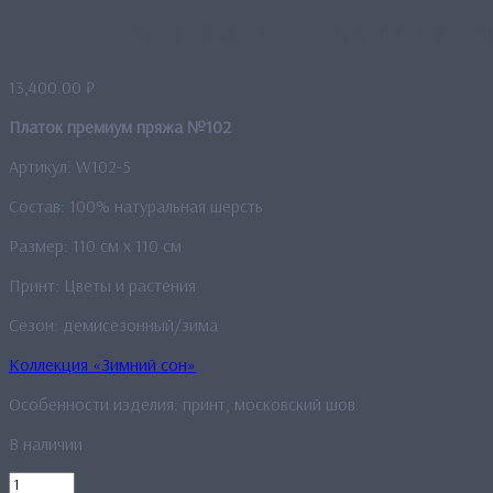
Платок «Авторская композици
13,400.00
₽
Платок премиум пряжа №102
Артикул: W102-5
Состав: 100% натуральная шерсть
Размер: 110 см x 110 см
Принт: Цветы и растения
Сезон: демисезонный/зима
Коллекция «Зимний сон»
Особенности изделия: принт, московский шов
В наличии
Количество