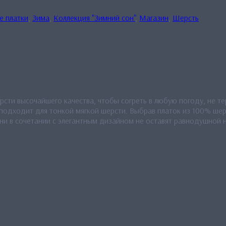
е платки
,
Зима
,
Коллекция "Зимний сон"
,
Магазин
,
Шерсть
ти высочайшего качества, чтобы согреть в любую погоду, не тер
подходит для тонкой мягкой шерсти. Выбрав платок из 100% шер
ни в сочетании с элегантным дизайном не оставят равнодушной 