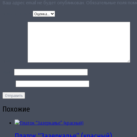
Ваш адрес email не будет опубликован.
Обязательные поля по
Ваша оценка
*
Ваш отзыв
*
Имя
*
Email
*
Похожие
Платок “Зазеркалье” (красный)