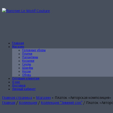
Перейти
к
содержанию
Главная
Магазин
Головные уборы
Платки
Палантины
Косынки
Снуды
Шарфы
Носки
Обувь
Оптовым клиентам
О нас
Доставка
Личный кабинет
Главная страница
»
Магазин
»
Платок «Авторская композиция»
Главная
/
Коллекция
/
Коллекция "Зимний сон"
/ Платок «Автор