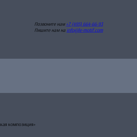
Позвоните нам
+7 (495) 664-66-93
Пишите нам на
info@le-motif.com
ская композиция»