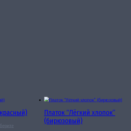
(красный)
Платок “Лёгкий хлопок”
(бирюзовый)
пазон
берите
: