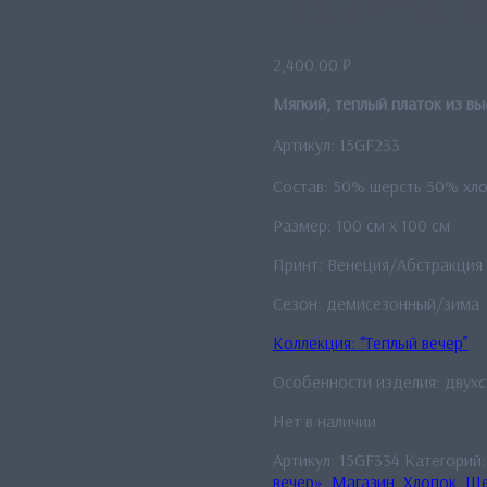
Платок “15GF3
2,400.00
₽
Мягкий, теплый платок из в
Артикул: 15GF233
Состав: 50% шерсть 50% хл
Размер: 100 см x 100 см
Принт: Венеция/Абстракция
Сезон: демисезонный/зима
Коллекция: “Теплый вечер”
Особенности изделия: двух
Нет в наличии
Артикул:
15GF334
Категорий
вечер»
,
Магазин
,
Хлопок
,
Ше