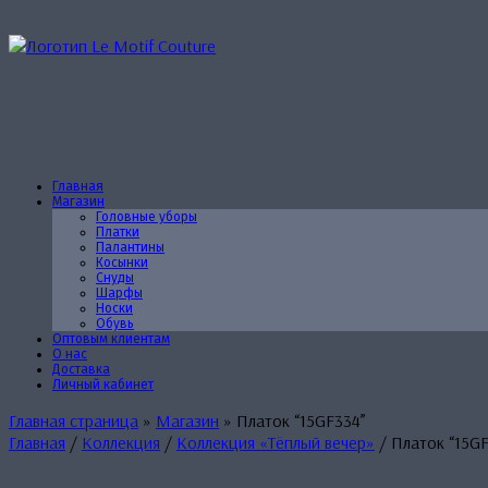
Перейти
к
содержанию
Главная
Магазин
Головные уборы
Платки
Палантины
Косынки
Снуды
Шарфы
Носки
Обувь
Оптовым клиентам
О нас
Доставка
Личный кабинет
Главная страница
»
Магазин
»
Платок “15GF334”
Главная
/
Коллекция
/
Коллекция «Тёплый вечер»
/ Платок “15G