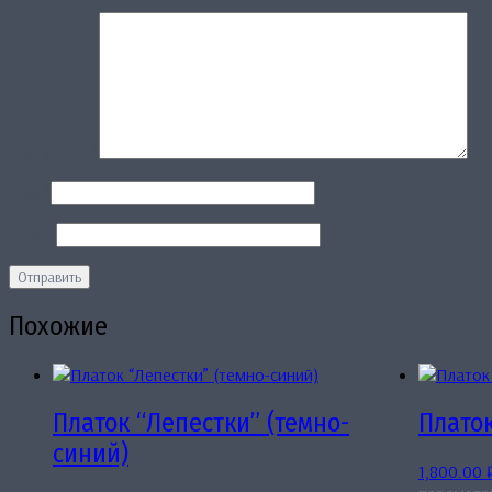
Ваш отзыв
*
Имя
*
Email
*
Похожие
Платок “Лепестки” (темно-
Платок
синий)
1,800.00