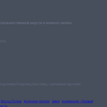
34”
ысококачественной шерсти и нежного хлопка
опок
сторонний/бахрома/кисточки, сделанные вручную
:
Весна/Осень
,
Женские платки
,
Зима
,
Коллекция «Тёплый
рсть