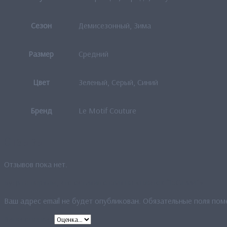
Сезон
Демисезонный, Зима
Размер
Средний
Цвет
Зеленый, Серый, Синий
Бренд
Le Motif Couture
Отзывы
Отзывов пока нет.
Будьте первым, кто оставил отзыв на «Платок “15GF334”»
Ваш адрес email не будет опубликован.
Обязательные поля по
Ваша оценка
*