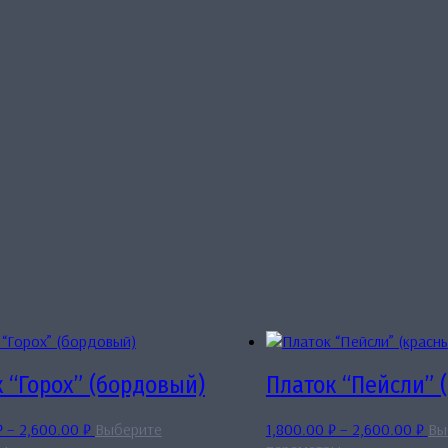
 “Горох” (бордовый)
Платок “Пейсли” 
Диапазон
Диа
₽
–
2,600.00
₽
Выберите
1,800.00
₽
–
2,600.00
₽
Вы
Этот
цен:
Этот
цен