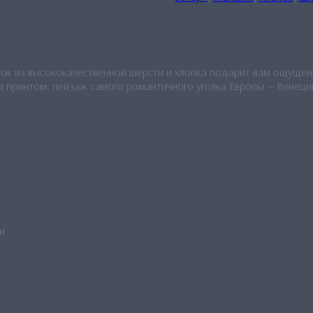
ток из высококачественной шерсти и хлопка подарит вам ощуще
 принтом: пейзаж самого романтичного уголка Европы — Венеции
и