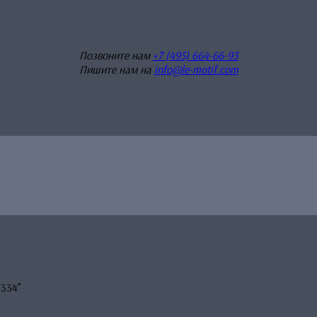
Позвоните нам
+7 (495) 664-66-93
Пишите нам на
info@le-motif.com
F334”