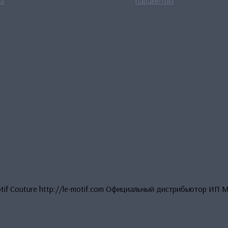
ы
параметры
товар
1,800.00 ₽
товар
1,8
имеет
–
имеет
–
несколько
2,600.00 ₽
несколько
2,6
вариаций.
вариаций.
Опции
Опции
можно
можно
выбрать
выбрать
на
на
странице
странице
товара.
товара.
otif Couture http://le-motif.com Официальный дистрибьютор ИП 