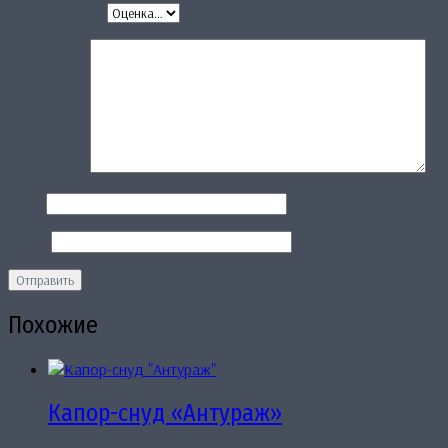
Ваша оценка
*
Ваш отзыв
*
Имя
*
Email
*
Похожие
Капор-снуд «Антураж»