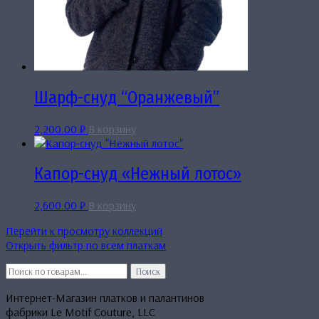
Шарф-снуд “Оранжевый”
2,200.00
₽
В корзину
Капор-снуд «Нежный лотос»
2,600.00
₽
В корзину
Перейти к просмотру коллекций
Открыть фильтр по всем платкам
Искать:
Поиск
Интернет-Магазин платков и палантинов
фабрики Le Motif Couture, LLC