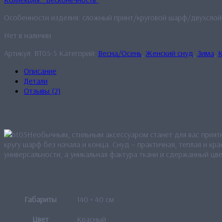
Особенности изделия: сложный принт/круговой шарф/двухсло
Нет в наличии
Артикул:
BT05-5
Категорий:
Весна/Осень
,
Женский снуд
,
Зима
,
К
Описание
Детали
Отзывы (2)
Описание
Необычным, стильным аксессуаром станет для вас прият
кругу шарф без начала и конца. Снуд – практичная, теплая и к
универсальности, а уникальная фактура ткани и сдержанный цв
Детали
Габариты
140 × 40 см
Цвет
Красный