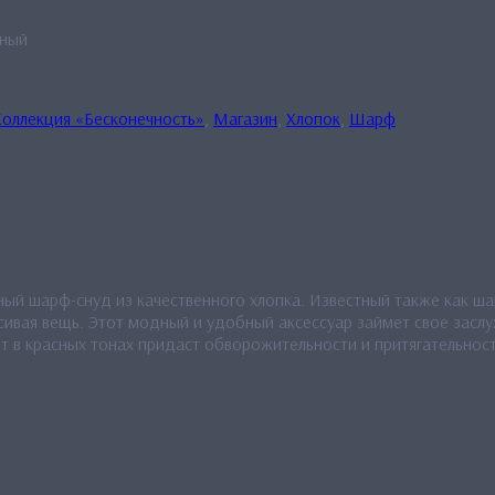
йный
оллекция «Бесконечность»
,
Магазин
,
Хлопок
,
Шарф
ный шарф-снуд из качественного хлопка. Известный также как ш
расивая вещь. Этот модный и удобный аксессуар займет свое зас
ет в красных тонах придаст обворожительности и притягательнос