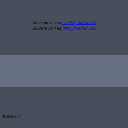
Позвоните нам
+7 (495) 664-66-93
Пишите нам на
info@le-motif.com
 “Красный”