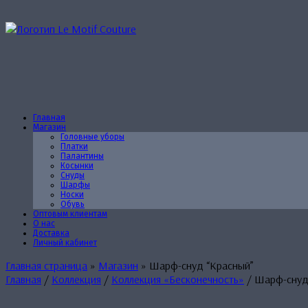
Перейти
к
содержанию
Главная
Магазин
Головные уборы
Платки
Палантины
Косынки
Снуды
Шарфы
Носки
Обувь
Оптовым клиентам
О нас
Доставка
Личный кабинет
Главная страница
»
Магазин
»
Шарф-снуд “Красный”
Главная
/
Коллекция
/
Коллекция «Бесконечность»
/ Шарф-снуд