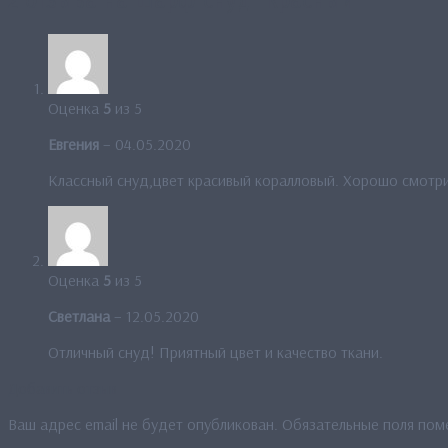
2 отзыва на
Шарф-снуд “Красный”
Оценка
5
из 5
Евгения
–
04.05.2020
Классный снуд,цвет красивый коралловый. Хорошо смотри
Оценка
5
из 5
Светлана
–
12.05.2020
Отличный снуд! Приятный цвет и качество ткани.
Добавить отзыв
Ваш адрес email не будет опубликован.
Обязательные поля по