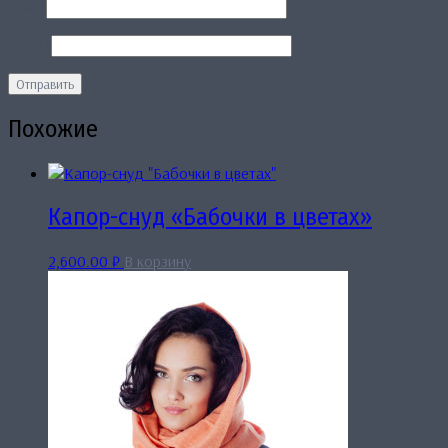
Имя
*
Email
*
Похожие
Капор-снуд «Бабочки в цветах»
2,600.00
₽
В корзину