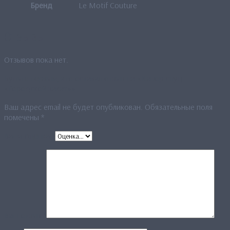
Бренд
Le Motif Couture
Отзывы
Отзывов пока нет.
Будьте первым, кто оставил отзыв на «Капор-снуд
«Городской закат»»
Ваш адрес email не будет опубликован.
Обязательные поля
помечены
*
Ваша оценка
*
Ваш отзыв
*