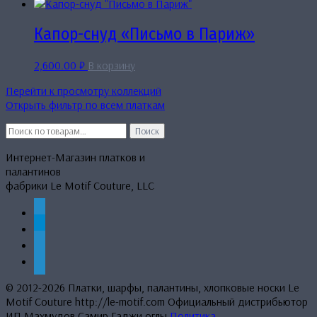
Капор-снуд «Письмо в Париж»
2,600.00
₽
В корзину
Перейти к просмотру коллекций
Открыть фильтр по всем платкам
Искать:
Поиск
Интернет-Магазин платков и
палантинов
фабрики Le Motif Couture, LLC
whatsapp
telegram
mail
phone
© 2012-2026 Платки, шарфы, палантины, хлопковые носки Le
Motif Couture http://le-motif.com Официальный дистрибьютор
ИП Махмудов Самир Гаджи оглы.
Политика