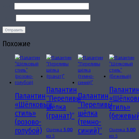
Имя
*
Email
*
Похожие
Палантин
Паланти
Палантин
Палантин
“Переливы
«Шёлков
«Шёлковый
“Переливы
шёлка
стиль»
стиль»
шёлка
(гранат)”
(бежевый
(розово-
(темно-
Оценка
5.00
Оценка
5.00
голубой)
синий)”
из 5
из 5