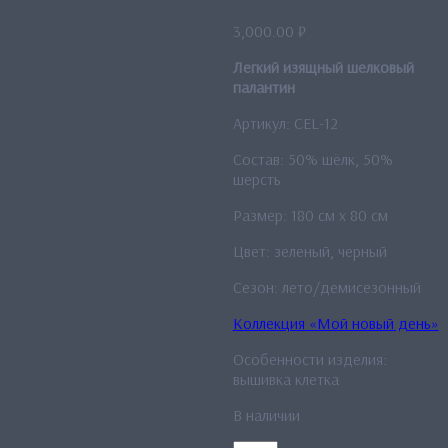
3,000.00
₽
Легкий изящный шелковый
палантин
Артикул: CEL-12
Состав: 50% шёлк, 50%
шерсть
Размер: 180 см x 80 см
Цвет: зеленый, черный
Сезон: лето/демисезонный
Коллекция «Мой новый день»
Особенности изделия:
вышивка клетка
В наличии