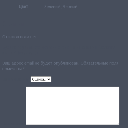
Цвет
Зеленый, Черный
Отзывы
Отзывов пока нет.
Будьте первым, кто оставил отзыв на «Палантин “Золотая
клетка“ (изумруд)»
Ваш адрес email не будет опубликован.
Обязательные поля
помечены
*
Ваша оценка
*
Ваш отзыв
*