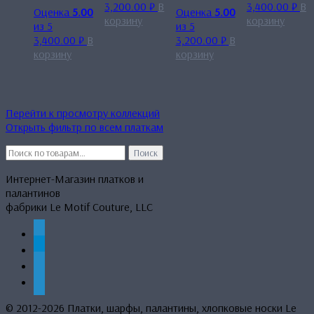
3,200.00
₽
В
3,400.00
₽
В
Оценка
5.00
Оценка
5.00
корзину
корзину
из 5
из 5
3,400.00
₽
В
3,200.00
₽
В
корзину
корзину
Перейти к просмотру коллекций
Открыть фильтр по всем платкам
Искать:
Поиск
Интернет-Магазин платков и
палантинов
фабрики Le Motif Couture, LLC
whatsapp
telegram
mail
phone
© 2012-2026 Платки, шарфы, палантины, хлопковые носки Le