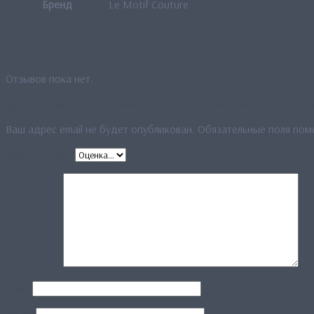
Бренд
Le Motif Couture
Отзывы
Отзывов пока нет.
Будьте первым, кто оставил отзыв на «Уценка Палантин “Перел
Ваш адрес email не будет опубликован.
Обязательные поля по
Ваша оценка
*
Ваш отзыв
*
Имя
*