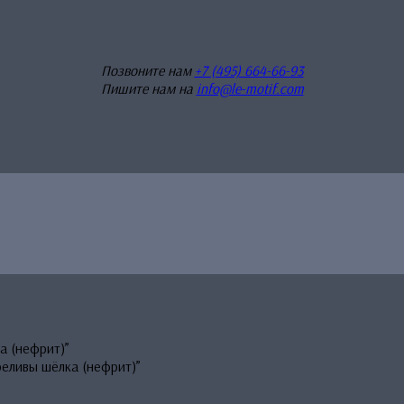
Позвоните нам
+7 (495) 664-66-93
Пишите нам на
info@le-motif.com
а (нефрит)”
еливы шёлка (нефрит)”