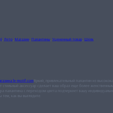
л)
,
Лето
,
Магазин
,
Палантины
,
Уцененный товар
,
Шёлк
Яркий, привлекательный палантин из высокок
т стильный аксессуар сделает ваш образ еще более женственным 
а палантина с переходом цвета подчеркнет вашу индивидуально
 тем, как вы выглядите.