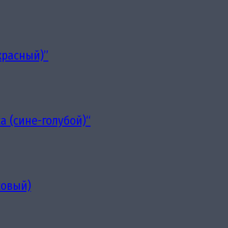
красный)”
 (сине-голубой)“
ковый)