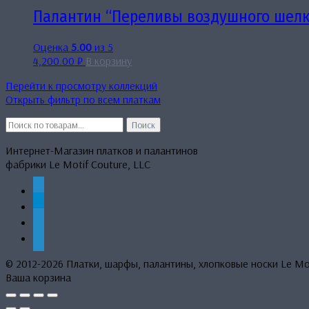
Палантин “Переливы воздушного шелк
Оценка
5.00
из 5
4,200.00
₽
В корзину
Перейти к просмотру коллекций
Открыть фильтр по всем платкам
Искать:
Поиск
Интернет-Магазин платков и палантинов
фабрики Le Motif Couture, LLC
whatsapp
telegram
mail
phone
© 2012-2026 Платки, шарфы, палантины, хлопковые носки Le M
Ваша корзина