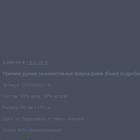
Уценка Палантин “Переливы ш
Первоначальная
Текущая
3,200.00
₽
1,920.00
₽
цена
цена:
Причина уценки: незначительные повреждения (более подробн
составляла
1,920.00 ₽.
3,200.00 ₽.
Артикул: DEFSMG02-16
Состав: 50% шёлк, 50% модал
Размер: 90 см x 170 см
Цвет: от бирюзового в темно-зеленый
Сезон: лето/демисезонный