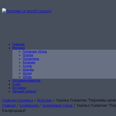
Перейти
к
содержанию
Главная
Магазин
Головные уборы
Платки
Палантины
Косынки
Снуды
Шарфы
Носки
Обувь
Оптовым клиентам
О нас
Доставка
Личный кабинет
Главная страница
»
Магазин
»
Уценка Палантин “Переливы шёлк
Главная
/
Коллекция
/
Уцененный товар
/ Уценка Палантин “Пер
Распродажа!