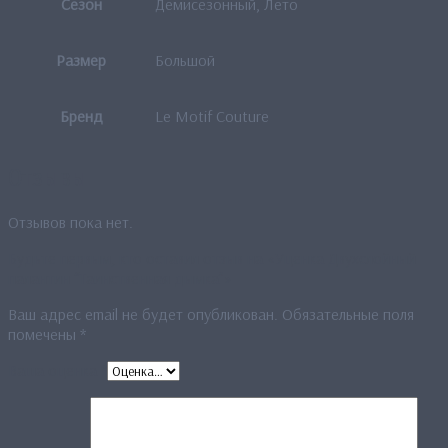
Сезон
Демисезонный, Лето
Размер
Большой
Бренд
Le Motif Couture
Отзывы
Отзывов пока нет.
Будьте первым, кто оставил отзыв на «Уценка Двухслойный
палантин “Таинственная дымка”»
Ваш адрес email не будет опубликован.
Обязательные поля
помечены
*
Ваша оценка
*