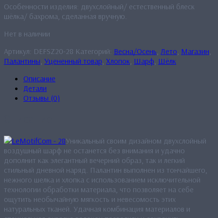
Особенности изделия: двухслойный/ естественный блеск
шёлка/ бахрома, сделанная вручную.
Нет в наличии
Артикул:
DEFSZ20-28
Категорий:
Весна/Осень
,
Лето
,
Магазин
,
Палантины
,
Уцененный товар
,
Хлопок
,
Шарф
,
Шёлк
Описание
Детали
Отзывы (0)
Описание
Уникальный своим дизайном двухслойный
воздушный шарф не останется без внимания и удачно
дополнит как элегантный вечерний образ, так и легкий
стильный дневной наряд. Палантин выполнен из тончайшего,
нежного шелка и хлопка с использованием исключительной
технологии обработки материала, что позволяет на себе
ощутить необычайную мягкость и невесомость этих
натуральных тканей. Удачная комбинация материалов и