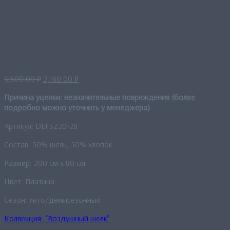
Уценка Двухслойный
палантин “Таинственная
дымка”
Первоначальная
Текущая
3,600.00
₽
2,160.00
₽
цена
цена:
Причина уценки: незначительные повреждения (более
составляла
2,160.00 ₽.
подробно можно уточнить у менеджера)
3,600.00 ₽.
Артикул: DEFSZ20-28
Состав: 50% шёлк, 50% хлопок
Размер: 200 см x 80 см
Цвет: Платина
Сезон: лето/демисезонный
Коллекция: “Воздушный шелк”