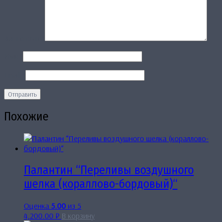
Ваш отзыв
*
Имя
*
Email
*
Похожие
Палантин “Переливы воздушного
шелка (кораллово-бордовый)“
Оценка
5.00
из 5
4,200.00
₽
В корзину