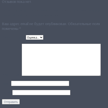
Отзывов пока нет.
Будьте первым, кто оставил отзыв на «Уценка Двухслойный
палантин «Изысканный изумруд»»
Ваш адрес email не будет опубликован.
Обязательные поля
помечены
*
Ваша оценка
*
Ваш отзыв
*
Имя
*
Email
*