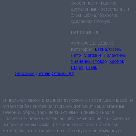
Особенности изделия:
двухслойный/ естественный
блеск шёлка/ бахрома,
сделанная вручную.
Нет в наличии
Артикул:
DEFSZ20-37
Категорий:
Весна/Осень
,
Лето
,
Магазин
,
Палантины
,
Уцененный товар
,
Хлопок
,
Шарф
,
Шёлк
Описание
Детали
Отзывы (0)
Описание
Уникальный своим дизайном двухслойный воздушный шарф не
останется без внимания и удачно дополнит как элегантный
вечерний образ, так и легкий стильный дневной наряд.
Палантин выполнен из тончайшего, нежного шёлка и хлопка с
использованием исключительной технологии обработки
материала, что позволяет на себе ощутить необычайную