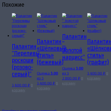
Похожие
Палантин
Палантин
Паланти
“
Палантин
«Шёлковый
«Шёлков
Золотой
“Переливы
стиль»
стиль»
нарцисс”
роскоши
(бежевый)
(графит)
(розово-
Оценка
5.00
Оценка
5.00
из 5
3,400.00
₽
В
серый)”
из 5
2,800.00
₽
В
корзину
3,400.00
₽
В
корзину
3,600.00
₽
В
корзину
корзину
Перейти к просмотру коллекций