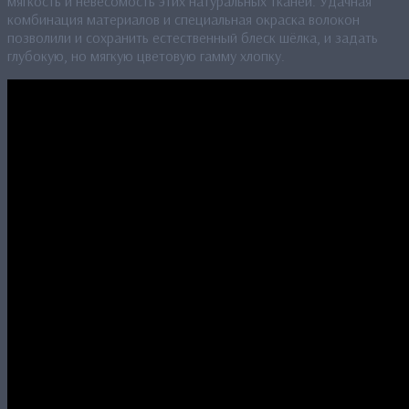
мягкость и невесомость этих натуральных тканей. Удачная
комбинация материалов и специальная окраска волокон
позволили и сохранить естественный блеск шёлка, и задать
глубокую, но мягкую цветовую гамму хлопку.