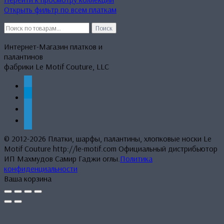
Открыть фильтр по всем платкам
Искать:
Поиск
Интернет-Магазин платков и
палантинов
фабрики Le Motif Couture, LLC
whatsapp
telegram
mail
phone
© 2012-2026 Платки, шарфы, палантины, хлопковые носки Le
Motif Couture http://le-motif.com Официальный дистрибьютор
ИП Махмудов Самир Гаджи оглы.
Политика
конфиденциальности
Ваша корзина