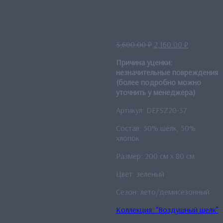
«Изысканный
изумруд»
Первоначальная
Текущая
3,600.00
₽
2,160.00
₽
цена
цена:
Причина уценки:
составляла
2,160.00 ₽
незначительные повреждения
3,600.00 ₽.
(более подробно можно
уточнить у менеджера)
Артикул: DEFSZ20-37
Состав: 50% шёлк, 50%
хлопок
Размер: 200 см x 80 см
Цвет: зеленый
Сезон: лето/демисезонный
Коллекция: “Воздушный шелк”