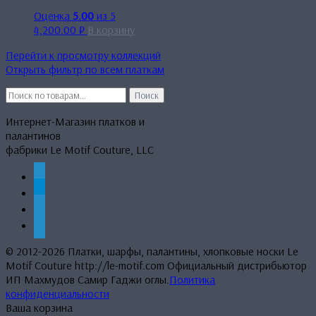
Оценка
5.00
из 5
4,200.00
₽
В корзину
Перейти к просмотру коллекций
Открыть фильтр по всем платкам
Искать:
Поиск
Интернет-Магазин платков и
палантинов
фабрики Le Motif Couture, LLC
whatsapp
telegram
mail
phone
© 2012-2026 Платки, шарфы, палантины, хлопковые носки Le
Motif Couture http://le-motif.com Официальный дистрибьютор
ИП Махмудов Самир Гаджи оглы.
Политика
конфиденциальности
Ваша корзина