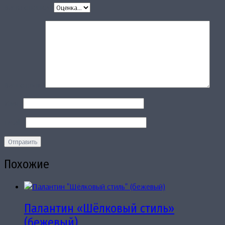
Ваша оценка
*
Ваш отзыв
*
Имя
*
Email
*
Похожие
Палантин «Шёлковый стиль»
(бежевый)