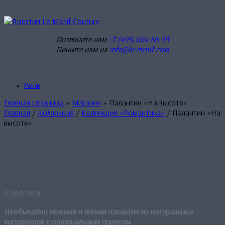
Перейти
к
содержанию
Позвоните нам
+7 (495) 664-66-93
Пишите нам на
info@le-motif.com
Меню
Главная страница
»
Магазин
»
Палантин «На высоте»
Главная
/
Коллекция
/
Коллекция «Романтика»
/ Палантин «На
высоте»
Палантин «На высоте»
2,800.00
₽
Необычайно нежный и легкий палантин из натуральных
материалов с оригинальным принтом