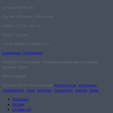
Артикул: GD16-108
Состав: 30% шёлк 70% хлопок
Размер: 75 см x 180 см
Принт: Города
Сезон: демисезонный/лето
Коллекция: “Романтика”
Особенности изделия: бахрома шнурочками, сделанная
вручную; принт
Нет в наличии
Артикул:
GD16-108
Категорий:
Весна/Осень
,
Коллекция
«Романтика»
,
Лето
,
Магазин
,
Палантины
,
Хлопок
,
Шёлк
Описание
Детали
Отзывы (0)