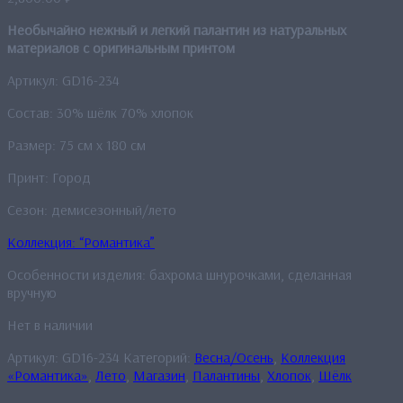
Необычайно нежный и легкий палантин из натуральных
материалов с оригинальным принтом
Артикул: GD16-234
Состав: 30% шёлк 70% хлопок
Размер: 75 см x 180 см
Принт: Город
Сезон: демисезонный/лето
Коллекция: “Романтика”
Особенности изделия: бахрома шнурочками, сделанная
вручную
Нет в наличии
Артикул:
GD16-234
Категорий:
Весна/Осень
,
Коллекция
«Романтика»
,
Лето
,
Магазин
,
Палантины
,
Хлопок
,
Шёлк