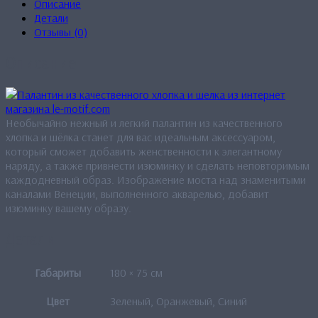
Описание
Детали
Отзывы (0)
Описание
Необычайно нежный и легкий палантин из качественного
хлопка и шёлка станет для вас идеальным аксессуаром,
который сможет добавить женственности к элегантному
наряду, а также привнести изюминку и сделать неповторимым
каждодневный образ. Изображение моста над знаменитыми
каналами Венеции, выполненного акварелью, добавит
изюминку вашему образу.
Детали
Габариты
180 × 75 см
Цвет
Зеленый, Оранжевый, Синий