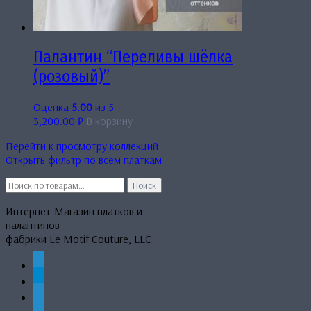
Палантин “Переливы шёлка
(розовый)”
Оценка
5.00
из 5
3,200.00
₽
В корзину
Перейти к просмотру коллекций
Открыть фильтр по всем платкам
Искать:
Поиск
Интернет-Магазин платков и
палантинов
фабрики Le Motif Couture, LLC
whatsapp
telegram
mail