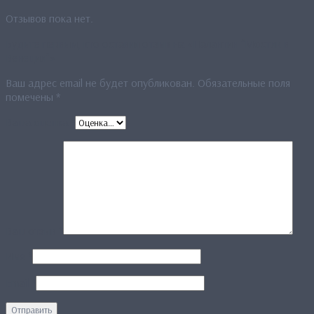
Отзывов пока нет.
Будьте первым, кто оставил отзыв на «Палантин “Мостик в
Венеции”»
Ваш адрес email не будет опубликован.
Обязательные поля
помечены
*
Ваша оценка
*
Ваш отзыв
*
Имя
*
Email
*