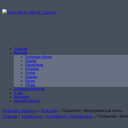
Перейти
к
содержанию
Главная
Магазин
Головные уборы
Платки
Палантины
Косынки
Снуды
Шарфы
Носки
Обувь
Оптовым клиентам
О нас
Доставка
Личный кабинет
Главная страница
»
Магазин
»
Палантин «Венецианская ночь»
Главная
/
Коллекция
/
Коллекция «Романтика»
/ Палантин «Вен