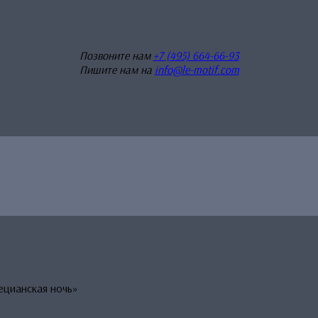
Позвоните нам
+7 (495) 664-66-93
Пишите нам на
info@le-motif.com
ецианская ночь»