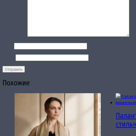
Ваш отзыв
*
Имя
*
Email
*
Похожие
Палан
стиль