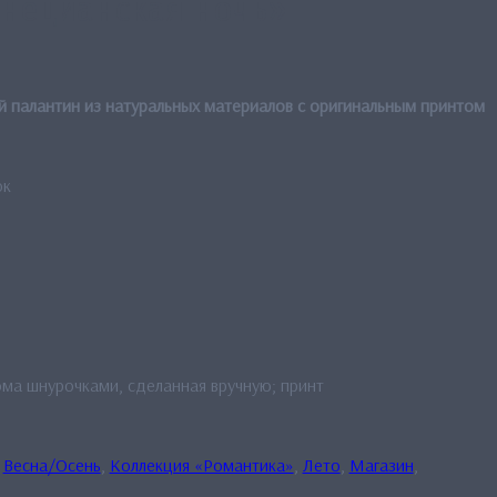
нецианская ночь»
 палантин из натуральных материалов с оригинальным принтом
ок
ма шнурочками, сделанная вручную; принт
:
Весна/Осень
,
Коллекция «Романтика»
,
Лето
,
Магазин
,