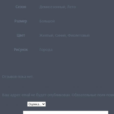
Сезон
Демисезонный, Лето
Размер
Большой
Цвет
Желтый, Синий, Фиолетовый
Рисунок
Города
Отзывы
Отзывов пока нет.
Будьте первым, кто оставил отзыв на «Палантин «Венецианская
Ваш адрес email не будет опубликован.
Обязательные поля по
Ваша оценка
*