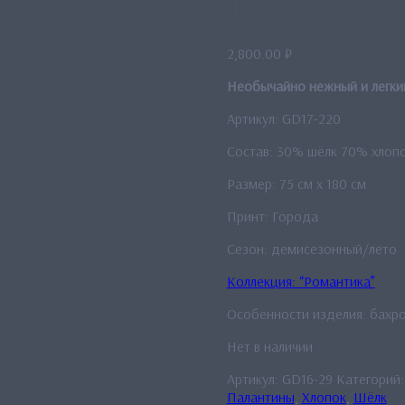
Палантин «Ве
2,800.00
₽
Необычайно нежный и легкий
Артикул: GD17-220
Состав: 30% шёлк 70% хлоп
Размер: 75 см x 180 см
Принт: Города
Сезон: демисезонный/лето
Коллекция: “Романтика”
Особенности изделия: бахро
Нет в наличии
Артикул:
GD16-29
Категорий
Палантины
,
Хлопок
,
Шёлк