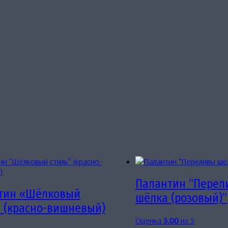
Палантин “Перел
тин «Шёлковый
шёлка (розовый)”
» (красно-вишневый)
Оценка
5.00
из 5