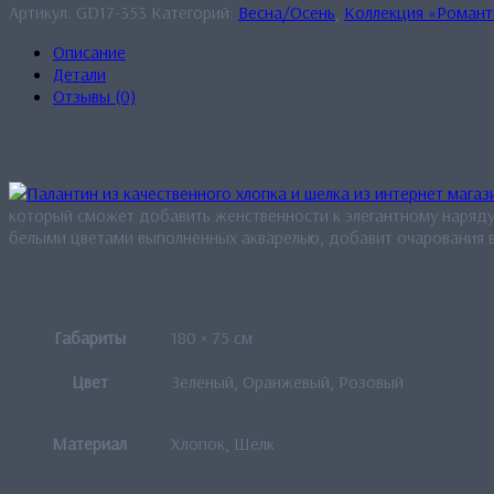
Артикул:
GD17-353
Категорий:
Весна/Осень
,
Коллекция «Романт
Описание
Детали
Отзывы (0)
Описание
который сможет добавить женственности к элегантному наряд
белыми цветами выполненных акварелью, добавит очарования 
Детали
Габариты
180 × 75 см
Цвет
Зеленый, Оранжевый, Розовый
Материал
Хлопок, Шёлк