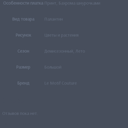
Особенности платка
Принт, Бахрома шнурочками
Вид товара
Палантин
Рисунок
Цветы и растения
Сезон
Демисезонный, Лето
Размер
Большой
Бренд
Le Motif Couture
Отзывы
Отзывов пока нет.
Будьте первым, кто оставил отзыв на «Палантин “Цветок счасть