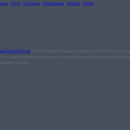
ика»
,
Лето
,
Магазин
,
Палантины
,
Хлопок
,
Шёлк
Необычайно нежный и легкий палантин из качеств
у, а также привнести изюминку и сделать неповторимым каждод
вашему образу.