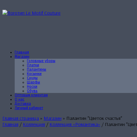
Перейти
к
содержанию
Главная
Магазин
Головные уборы
Платки
Палантины
Косынки
Снуды
Шарфы
Носки
Обувь
Оптовым клиентам
О нас
Доставка
Личный кабинет
Главная страница
»
Магазин
»
Палантин “Цветок счастья“
Главная
/
Коллекция
/
Коллекция «Романтика»
/ Палантин “Цвет