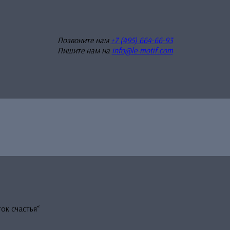
Позвоните нам
+7 (495) 664-66-93
Пишите нам на
info@le-motif.com
ок счастья“