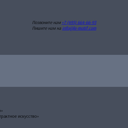
Позвоните нам
+7 (495) 664-66-93
Пишите нам на
info@le-motif.com
о»
трактное искусство»