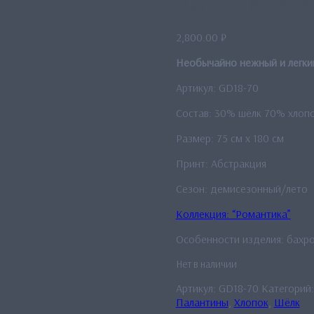
Палантин «Аб
2,800.00
₽
Необычайно нежный и легкий
Артикул: GD18-70
Состав: 30% шёлк 70% хлоп
Размер: 75 см x 180 см
Принт: Абстракция
Сезон: демисезонный/лето
Коллекция: “Романтика”
Особенности изделия: бахро
Нет в наличии
Артикул:
GD18-70
Категорий
Палантины
,
Хлопок
,
Шёлк