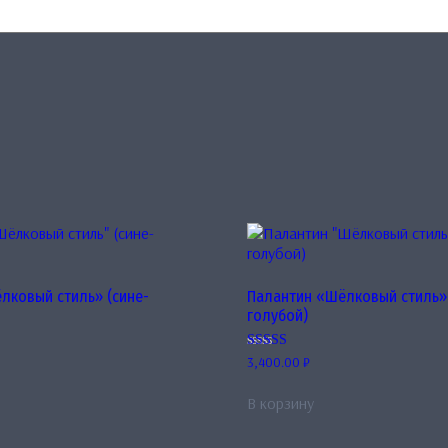
лковый стиль» (сине-
Палантин «Шёлковый стиль»
голубой)
Оценка
3,400.00
₽
5.00
из 5
В корзину