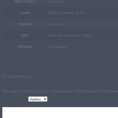
Вид товара
Палантин
Сезон
Демисезонный, Лето
Размер
Большой
Цвет
Желтый, Красный, Серый
Рисунок
Абстракция
Отзывы
Отзывов пока нет.
Будьте первым, кто оставил отзыв на «Палантин «Абстрактное 
Ваш адрес email не будет опубликован.
Обязательные поля по
Ваша оценка
*
Ваш отзыв
*