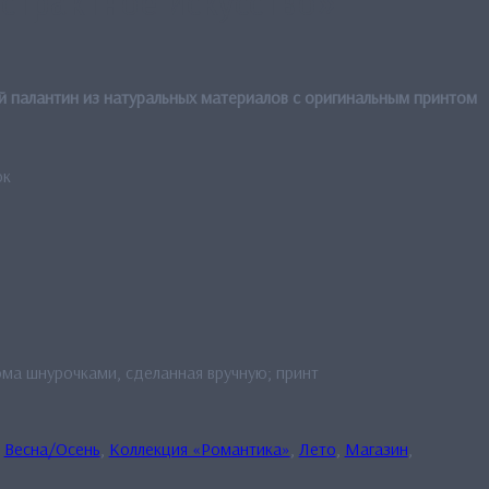
страктное искусство»
 палантин из натуральных материалов с оригинальным принтом
ок
ма шнурочками, сделанная вручную; принт
:
Весна/Осень
,
Коллекция «Романтика»
,
Лето
,
Магазин
,