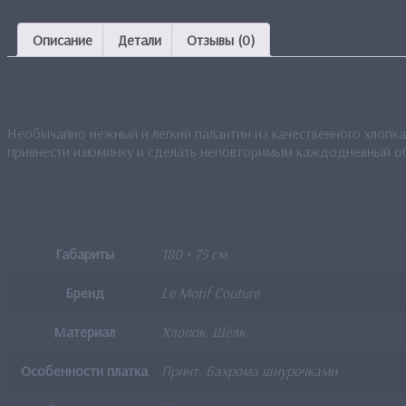
Описание
Детали
Отзывы (0)
Описание
Необычайно нежный и легкий палантин из качественного хлопка
привнести изюминку и сделать неповторимым каждодневный о
Детали
Габариты
180 × 75 см
Бренд
Le Motif Couture
Материал
Хлопок, Шёлк
Особенности платка
Принт, Бахрома шнурочками