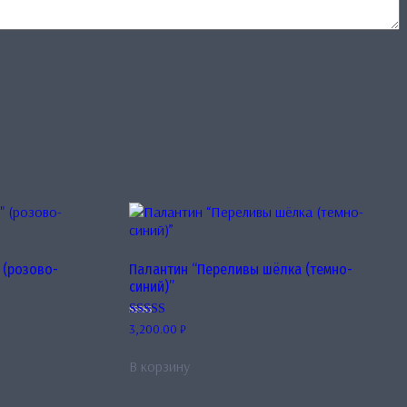
 (розово-
Палантин “Переливы шёлка (темно-
синий)”
Оценка
3,200.00
₽
5.00
из 5
В корзину