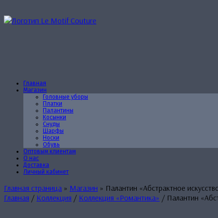
Перейти
к
содержанию
Главная
Магазин
Головные уборы
Платки
Палантины
Косынки
Снуды
Шарфы
Носки
Обувь
Оптовым клиентам
О нас
Доставка
Личный кабинет
Главная страница
»
Магазин
»
Палантин «Абстрактное искусств
Главная
/
Коллекция
/
Коллекция «Романтика»
/ Палантин «Абс