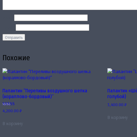
Имя
*
Email
*
Похожие
Палантин “Переливы воздушного шелка
Палантин «Шё
(кораллово-бордовый)“
голубой)
3,400.00
₽
Оценка
4,200.00
₽
5.00
В корзину
из 5
В корзину