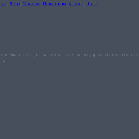
ка»
,
Лето
,
Магазин
,
Палантины
,
Хлопок
,
Шёлк
 и шёлка станет для вас идеальным аксессуаром, который сможет
браз.