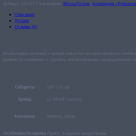
Артикул:
GD337-1
Категорий:
Весна/Осень
,
Коллекция «Романти
Описание
Детали
Отзывы (0)
Описание
Необычайно нежный и легкий палантин из качественного хлопка
привнести изюминку и сделать неповторимым каждодневный о
Детали
Габариты
180 × 75 см
Бренд
Le Motif Couture
Материал
Хлопок, Шёлк
Особенности платка
Принт, Бахрома шнурочками