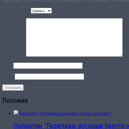
Ваш адрес email не будет опубликован.
Обязательные поля по
Ваша оценка
*
Ваш отзыв
*
Имя
*
Email
*
Похожие
Палантин “Переливы роскоши (желто-