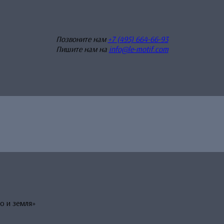
Позвоните нам
+7 (495) 664-66-93
Пишите нам на
info@le-motif.com
о и земля»