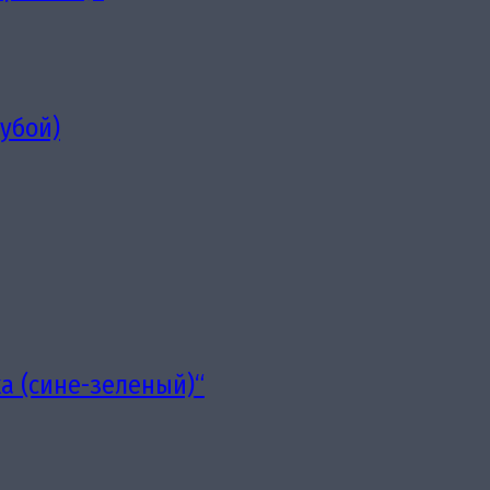
убой)
а (сине-зеленый)“