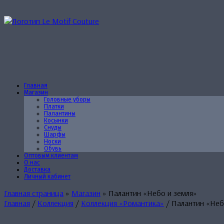
Перейти
к
содержанию
Главная
Магазин
Головные уборы
Платки
Палантины
Косынки
Снуды
Шарфы
Носки
Обувь
Оптовым клиентам
О нас
Доставка
Личный кабинет
Главная страница
»
Магазин
»
Палантин «Небо и земля»
Главная
/
Коллекция
/
Коллекция «Романтика»
/ Палантин «Неб