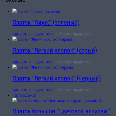
Платок “Горох” (зеленый)
Диапазон
Этот
1,800.00
₽
–
2,600.00
₽
Выберите параметры
цен:
товар
1,800.00 ₽
имеет
–
несколько
Платок “Лёгкий хлопок” (серый)
2,600.00 ₽
вариаций.
Опции
Диапазон
Этот
1,800.00
₽
–
2,600.00
₽
Выберите параметры
можно
цен:
товар
выбрать
1,800.00 ₽
имеет
на
–
несколько
Платок “Лёгкий хлопок” (черный)
странице
2,600.00 ₽
вариаций.
товара.
Опции
Диапазон
Этот
1,800.00
₽
–
2,600.00
₽
Выберите параметры
можно
цен:
товар
Распродажа!
выбрать
1,800.00 ₽
имеет
на
–
несколько
странице
2,600.00 ₽
вариаций.
Платок большой “Цветовой антураж”
товара.
Опции