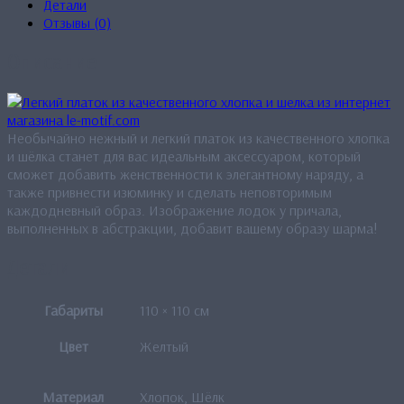
Детали
Отзывы (0)
Описание
Необычайно нежный и легкий платок из качественного хлопка
и шёлка станет для вас идеальным аксессуаром, который
сможет добавить женственности к элегантному наряду, а
также привнести изюминку и сделать неповторимым
каждодневный образ. Изображение лодок у причала,
выполненных в абстракции, добавит вашему образу шарма!
Детали
Габариты
110 × 110 см
Цвет
Желтый
Материал
Хлопок, Шёлк