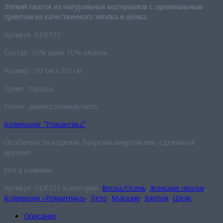
Легкий платок из натуральных материалов с оригинальным
принтом из качественного хлопка и шёлка
Артикул: GDF575
Состав: 30% шёлк 70% хлопок
Размер: 110 см x 110 см
Принт: города
Сезон: демисезонный/лето
Коллекция: “Романтика”
Особенности изделия: бахрома шнурочками, сделанная
вручную
Нет в наличии
Артикул:
GDF575
Категорий:
Весна/Осень
,
Женские платки
,
Коллекция «Романтика»
,
Лето
,
Магазин
,
Хлопок
,
Шёлк
Описание