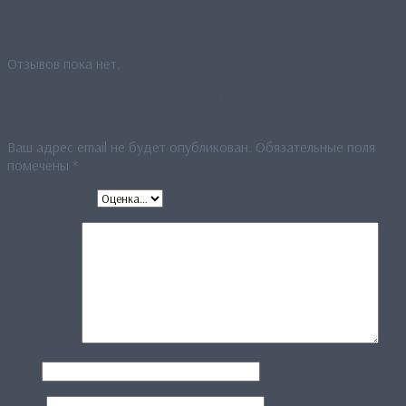
Отзывы
Отзывов пока нет.
Будьте первым, кто оставил отзыв на «Платок «Весенний
полдень»»
Ваш адрес email не будет опубликован.
Обязательные поля
помечены
*
Ваша оценка
*
Ваш отзыв
*
Имя
*
Email
*