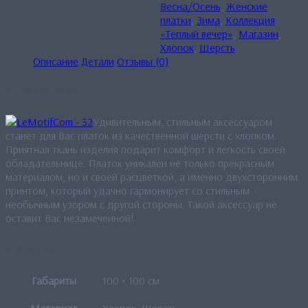
Весна/Осень
,
Женские
платки
,
Зима
,
Коллекция
«Тёплый вечер»
,
Магазин
,
Хлопок
,
Шерсть
Описание
Детали
Отзывы (0)
Описание
Удивительным, стильным аксессуаром
станет для Вас платок из качественной шерсти с хлопком.
Приятная ткань изделия подарит комфорт и легкость своей
обладательнице. Платок уникален не только прекрасным
материалом, но и своей расцветкой, а именно двухсторонним
принтом, который удачно гармонирует со стильным
необычным узором с другой стороны. Такой аксессуар не
оставит Вас незамеченной!
Детали
Габариты
100 × 100 см
Материал
Хлопок, Шерсть