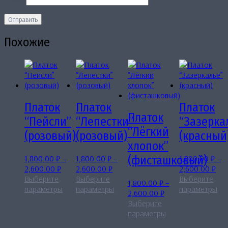
Похожие
Платок
Платок
Платок
Платок
“Пейсли”
“Лепестки”
“Зазерка
“Лёгкий
(розовый)
(розовый)
(красный
хлопок”
1,800.00
₽
–
1,800.00
₽
–
1,800.00
₽
–
(фисташковый)
Диапазон
Диапазон
Диа
2,600.00
₽
2,600.00
₽
2,600.00
₽
цен:
цен:
цен
Выберите
Выберите
Выберите
1,800.00
₽
–
1,800.00 ₽
Этот
1,800.00 ₽
Этот
1,8
Эт
параметры
параметры
параметры
Диапазон
2,600.00
₽
–
товар
–
товар
–
то
цен:
Выберите
2,600.00 ₽
имеет
2,600.00 ₽
имеет
2,6
им
1,800.00 ₽
Этот
параметры
несколько
несколько
не
–
товар