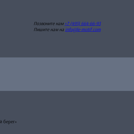
Позвоните нам
+7 (495) 664-66-93
Пишите нам на
info@le-motif.com
й берег»