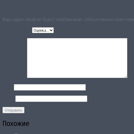
Будьте первым, кто оставил отзыв на «Платок “Тихий берег»»
Ваш адрес email не будет опубликован.
Обязательные поля по
Ваша оценка
*
Ваш отзыв
*
Имя
*
Email
*
Похожие