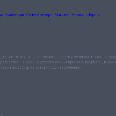
ма
,
Коллекция «Тёплый вечер»
,
Магазин
,
Хлопок
,
Шерсть
для Вас платок из качественной шерсти с хлопком. Приятная тка
 расцветкой, а именно двухсторонним принтом: комбинация архи
Такой аксессуар не оставит Вас незамеченной!
и