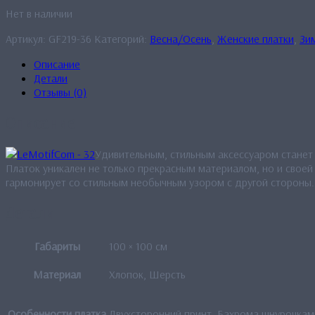
Нет в наличии
Артикул:
GF219-36
Категорий:
Весна/Осень
,
Женские платки
,
Зи
Описание
Детали
Отзывы (0)
Описание
Удивительным, стильным аксессуаром станет 
Платок уникален не только прекрасным материалом, но и своей
гармонирует со стильным необычным узором с другой стороны. 
Детали
Габариты
100 × 100 см
Материал
Хлопок, Шерсть
Особенности платка
Двухсторонний принт, Бахрома шнурочкам