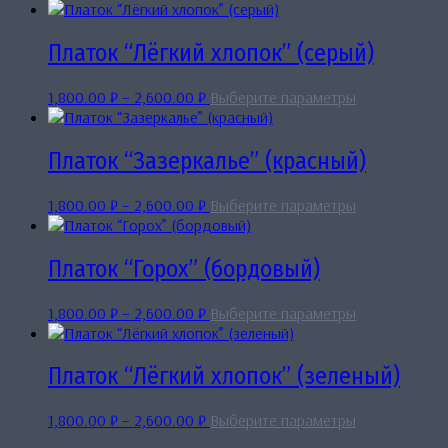
Платок “Лёгкий хлопок” (серый)
Диапазон
Этот
1,800.00
₽
–
2,600.00
₽
Выберите параметры
цен:
товар
1,800.00 ₽
имеет
–
несколько
Платок “Зазеркалье” (красный)
2,600.00 ₽
вариаций.
Опции
Диапазон
Этот
1,800.00
₽
–
2,600.00
₽
Выберите параметры
можно
цен:
товар
выбрать
1,800.00 ₽
имеет
на
–
несколько
Платок “Горох” (бордовый)
странице
2,600.00 ₽
вариаций.
товара.
Опции
Диапазон
Этот
1,800.00
₽
–
2,600.00
₽
Выберите параметры
можно
цен:
товар
выбрать
1,800.00 ₽
имеет
на
–
несколько
Платок “Лёгкий хлопок” (зеленый)
странице
2,600.00 ₽
вариаций.
товара.
Опции
Диапазон
Этот
1,800.00
₽
–
2,600.00
₽
Выберите параметры
можно
цен:
товар