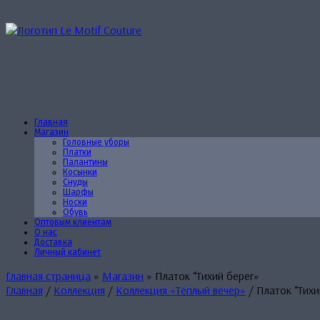
Перейти
к
содержанию
Главная
Магазин
Головные уборы
Платки
Палантины
Косынки
Снуды
Шарфы
Носки
Обувь
Оптовым клиентам
О нас
Доставка
Личный кабинет
Главная страница
»
Магазин
»
Платок “Тихий берег»
Главная
/
Коллекция
/
Коллекция «Тёплый вечер»
/ Платок “Тихи