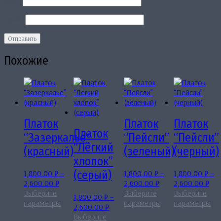
Имя
*
Email
*
Похожие
Платок
Платок
Платок
Платок
“Зазеркалье”
“Пейсли”
“Пейсли”
“Лёгкий
(красный)
(зеленый)
(черный)
хлопок”
1,800.00
₽
–
1,800.00
₽
–
1,800.00
₽
–
(серый)
Диапазон
Диапазон
Диа
2,600.00
₽
2,600.00
₽
2,600.00
₽
цен:
цен:
цен
Выберите
Выберите
Выберите
1,800.00
₽
–
1,800.00 ₽
Этот
1,800.00 ₽
Этот
1,8
Эт
параметры
параметры
параметры
Диапазон
2,600.00
₽
–
товар
–
товар
–
то
цен:
Выберите