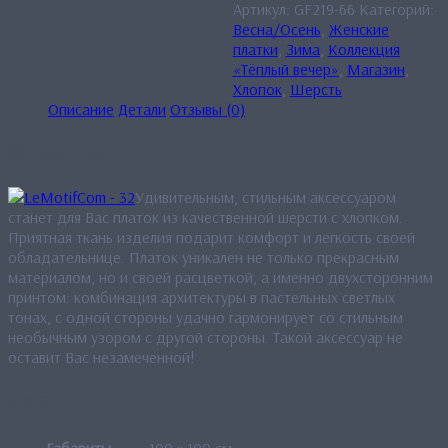
Артикул:
GF219-66
Категорий:
Весна/Осень
,
Женские
платки
,
Зима
,
Коллекция
«Тёплый вечер»
,
Магазин
,
Хлопок
,
Шерсть
Описание
Детали
Отзывы (0)
Описание
Удивительным, стильным аксессуаром
станет для Вас платок из качественной шерсти с хлопком.
Приятная ткань изделия подарит комфорт и легкость своей
обладательнице. Платок уникален не только прекрасным
материалом, но и своей расцветкой, а именно двухсторонним
принтом: комбинация архитектуры в пастельных светлых
тонах, с одной стороны удачно гармонирует со стильным
необычным узором с другой стороны. Такой аксессуар не
оставит Вас незамеченной!
Детали
Габариты
100 × 100 см