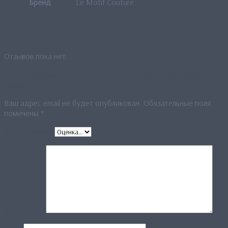
Бренд
Le Motif Couture
Отзывы
Отзывов пока нет.
Будьте первым, кто оставил отзыв на «Платок “Вечерний
колорит»»
Ваш адрес email не будет опубликован.
Обязательные поля
помечены
*
Ваша оценка
*
Ваш отзыв
*