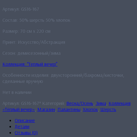
Артикул: GS16-167
Состав: 50% шерсть 50% хлопок
Размер: 70 см x 220 см
Принт: Искусство/Абстракция
Сезон: демисезонный/зима
Коллекция: “Теплый вечер”
Особенности изделия: двухсторонний/бахрома/кисточки,
сделанные вручную
Нет в наличии
Артикул:
GS16-167*
Категорий:
Весна/Осень
,
Зима
,
Коллекция
«Тёплый вечер»
,
Магазин
,
Палантины
,
Хлопок
,
Шерсть
Описание
Детали
Отзывы (0)