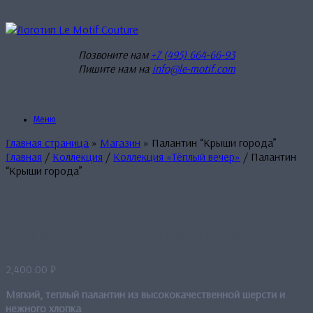
Перейти
к
содержанию
Позвоните нам
+7 (495) 664-66-93
Пишите нам на
info@le-motif.com
Меню
Главная страница
»
Магазин
»
Палантин “Крыши города”
Главная
/
Коллекция
/
Коллекция «Тёплый вечер»
/ Палантин
“Крыши города”
Палантин “Крыши города”
2,400.00
₽
Мягкий, теплый палантин из высококачественной шерсти и
нежного хлопка