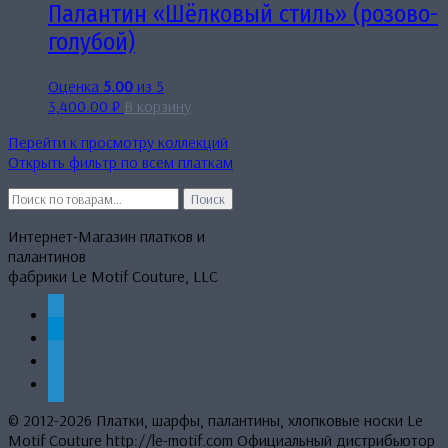
Палантин «Шёлковый стиль» (розово-
голубой)
Оценка
5.00
из 5
3,400.00
₽
В корзину
Перейти к просмотру коллекций
Открыть фильтр по всем платкам
Искать:
Поиск
Интернет-Магазин платков и
палантинов
фабрики Le Motif Couture, LLC
whatsapp
telegram
mail
phone
© 2012-2026 Платки, шарфы, палантины, хлопковые носки Le
Motif Couture http://le-motif.com Официальный дистрибьютор