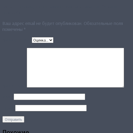
Будьте первым, кто оставил отзыв на «Палантин “Крыши
города”»
Ваш адрес email не будет опубликован.
Обязательные поля
помечены
*
Ваша оценка
*
Ваш отзыв
*
Имя
*
Email
*
Похожие