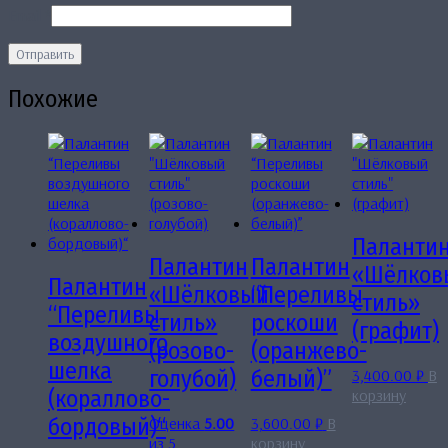
Email
*
Похожие
Паланти
Палантин
Палантин
«Шёлков
Палантин
«Шёлковый
“Переливы
стиль»
“Переливы
стиль»
роскоши
(графит)
воздушного
(розово-
(оранжево-
шелка
3,400.00
₽
В
голубой)
белый)”
корзину
(кораллово-
Оценка
5.00
3,600.00
₽
В
бордовый)“
из 5
корзину