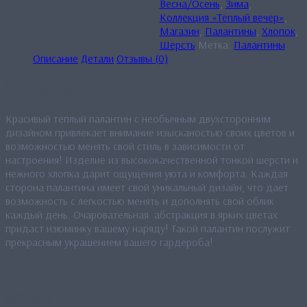
Весна/Осень
,
Зима
,
Коллекция «Тёплый вечер»
,
Магазин
,
Палантины
,
Хлопок
,
Шерсть
Метка:
Палантины
Описание
Детали
Отзывы (0)
Описание
Красивый теплый палантин с необычным двухсторонним
дизайном привлекает внимание изысканостью своих цветов и
возможностью менять свой стиль в зависимости от
настроения! Изделие из высококачественной тонкой шерсти и
нежного хлопка дарит ощущения уюта и комфорта. Каждая
сторона палантина имеет свой уникальный дизайн, что дает
возможность с легкостью менять и дополнять свой облик
каждый день. Очаровательная абстракция в ярких цветах
придаст изюминку вашему наряду! Такой палантин послужит
прекрасным украшением вашего гардероба!
Детали