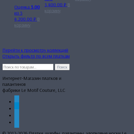
3,400.00
₽
В
Оценка
5.00
корзину
из 5
4,200.00
₽
В
корзину
Перейти к просмотру коллекций
Открыть фильтр по всем платкам
Искать:
Поиск
Интернет-Магазин платков и
палантинов
фабрики Le Motif Couture, LLC
whatsapp
telegram
mail
phone
© 2012-2026 Платки, шарфы, палантины, хлопковые носки Le