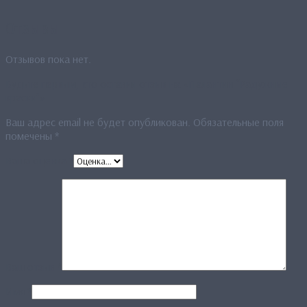
Отзывы
Отзывов пока нет.
Будьте первым, кто оставил отзыв на «Палантин “Радужные
краски”»
Ваш адрес email не будет опубликован.
Обязательные поля
помечены
*
Ваша оценка
*
Ваш отзыв
*
Имя
*