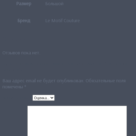
Размер
Большой
Бренд
Le Motif Couture
Отзывы
Отзывов пока нет.
Будьте первым, кто оставил отзыв на «Палантин “Цветочное
ассорти”»
Ваш адрес email не будет опубликован.
Обязательные поля
помечены
*
Ваша оценка
*