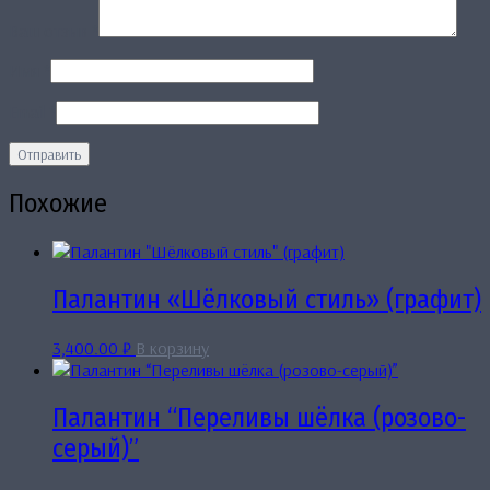
Ваш отзыв
*
Имя
*
Email
*
Похожие
Палантин «Шёлковый стиль» (графит)
3,400.00
₽
В корзину
Палантин “Переливы шёлка (розово-
серый)”