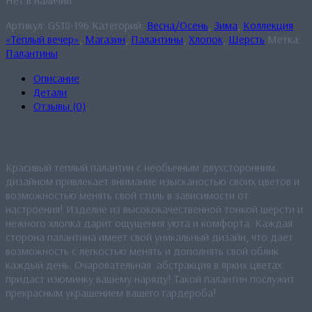
Артикул:
GS18-196
Категорий:
Весна/Осень
,
Зима
,
Коллекция
«Тёплый вечер»
,
Магазин
,
Палантины
,
Хлопок
,
Шерсть
Метка:
Палантины
Описание
Детали
Отзывы (0)
Описание
Красивый теплый палантин с необычным двухсторонним
дизайном привлекает внимание изысканостью своих цветов и
возможностью менять свой стиль в зависимости от
настроения! Изделие из высококачественной тонкой шерсти и
нежного хлопка дарит ощущения уюта и комфорта. Каждая
сторона палантина имеет свой уникальный дизайн, что дает
возможность с легкостью менять и дополнять свой облик
каждый день. Очаровательная абстракция в ярких цветах
придаст изюминку вашему наряду! Такой палантин послужит
прекрасным украшением вашего гардероба!