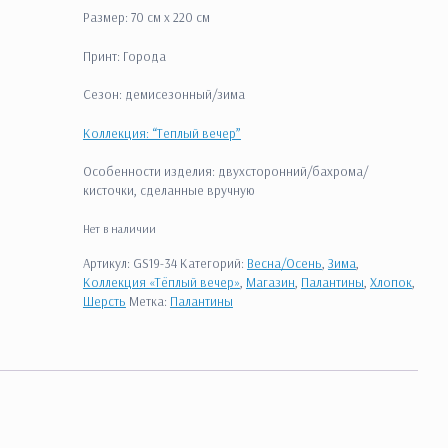
Размер: 70 см x 220 см
Принт: Города
Сезон: демисезонный/зима
Коллекция: “Теплый вечер”
Особенности изделия: двухсторонний/бахрома/
кисточки, сделанные вручную
Нет в наличии
Артикул:
GS19-34
Категорий:
Весна/Осень
,
Зима
,
Коллекция «Тёплый вечер»
,
Магазин
,
Палантины
,
Хлопок
,
Шерсть
Метка:
Палантины