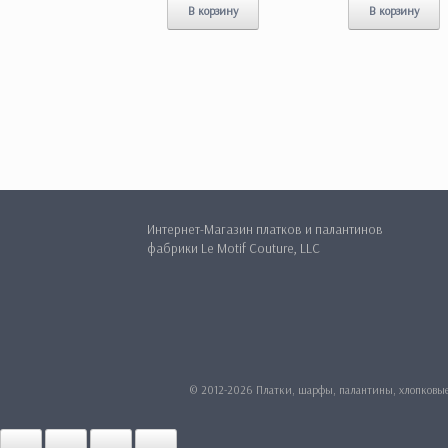
В корзину
В корзину
Интернет-Магазин платков и палантинов
фабрики Le Motif Couture, LLC
© 2012-2026 Платки, шарфы, палантины, хлопковые