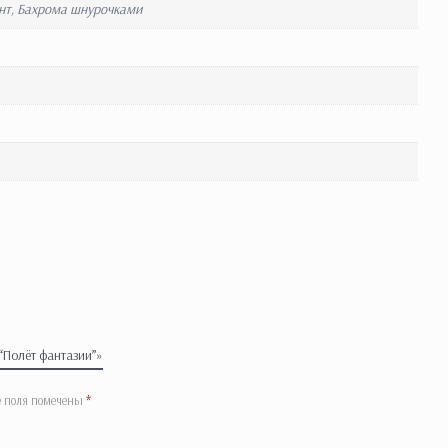
нт, Бахрома шнурочками
“Полёт фантазии”»
е поля помечены
*