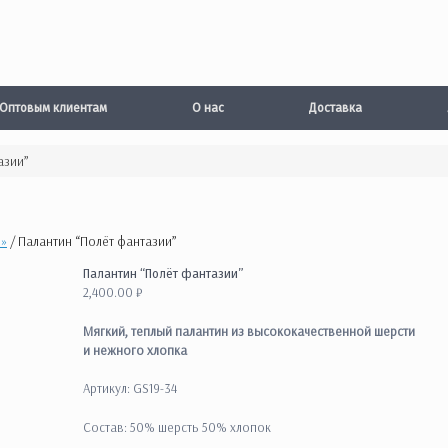
Оптовым клиентам
О нас
Доставка
азии”
р»
/ Палантин “Полёт фантазии”
Палантин “Полёт фантазии”
2,400.00
₽
Мягкий, теплый палантин из высококачественной шерсти
и нежного хлопка
Артикул: GS19-34
Состав: 50% шерсть 50% хлопок