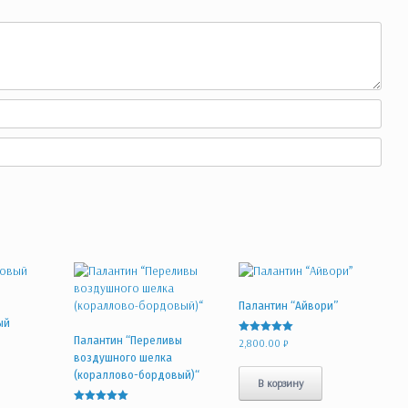
Палантин “Айвори”
ый
Палантин “Переливы
Оценка
2,800.00
₽
5.00
воздушного шелка
из 5
(кораллово-бордовый)“
В корзину