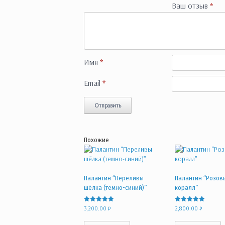
Ваш отзыв
*
Имя
*
Email
*
Похожие
Палантин “Переливы
Палантин “Розов
шёлка (темно-синий)”
коралл”
Оценка
Оценка
3,200.00
₽
2,800.00
₽
5.00
5.00
из 5
из 5