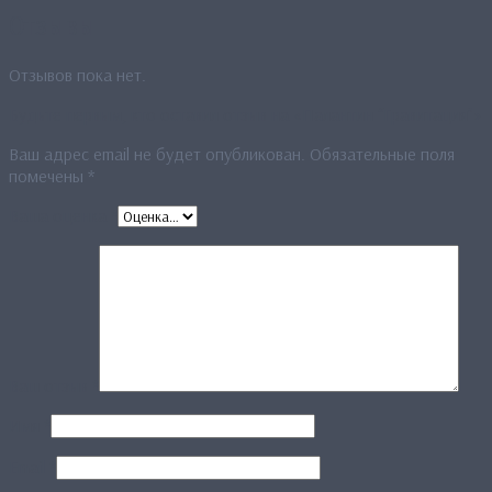
Отзывы
Отзывов пока нет.
Будьте первым, кто оставил отзыв на «Палантин “Гравитация”»
Ваш адрес email не будет опубликован.
Обязательные поля
помечены
*
Ваша оценка
*
Ваш отзыв
*
Имя
*
Email
*