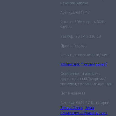
нежного хлопка
Артикул: GS19-47
Состав: 50% шерсть 50%
хлопок
Размер: 70 см x 220 см
Принт: Города
Сезон: демисезонный/зима
Коллекция: “Теплый вечер”
Особенности изделия:
двухсторонний/бахрома/
кисточки, сделанные вручную
Нет в наличии
Артикул:
GS19-47
Категорий:
Весна/Осень
,
Зима
,
Коллекция «Тёплый вечер»
,