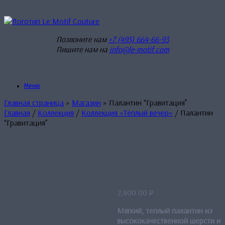
Перейти
к
содержанию
Позвоните нам
+7 (495) 664-66-93
Пишите нам на
info@le-motif.com
Меню
Главная страница
»
Магазин
»
Палантин “Гравитация”
Главная
/
Коллекция
/
Коллекция «Тёплый вечер»
/ Палантин
“Гравитация”
Палантин
“Гравитация”
2,400.00
₽
Мягкий, теплый палантин из
высококачественной шерсти и