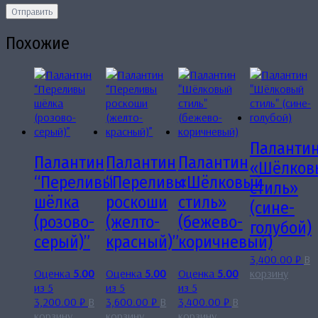
Похожие
Паланти
Палантин
Палантин
Палантин
«Шёлков
“Переливы
“Переливы
«Шёлковый
стиль»
шёлка
роскоши
стиль»
(сине-
(розово-
(желто-
(бежево-
голубой)
серый)”
красный)”
коричневый)
3,400.00
₽
В
Оценка
5.00
Оценка
5.00
Оценка
5.00
корзину
из 5
из 5
из 5
3,200.00
₽
В
3,600.00
₽
В
3,400.00
₽
В
корзину
корзину
корзину