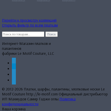
Перейти к просмотру коллекций
Открыть фильтр по всем платкам
Искать:
Поиск
Интернет-Магазин платков и
палантинов
фабрики Le Motif Couture, LLC
whatsapp
telegram
mail
phone
© 2012-2026 Платки, шарфы, палантины, хлопковые носки Le
Motif Couture http://le-motif.com Официальный дистрибьютор
ИП Махмудов Самир Гаджи оглы.
Политика
конфиденциальности
Ваша корзина