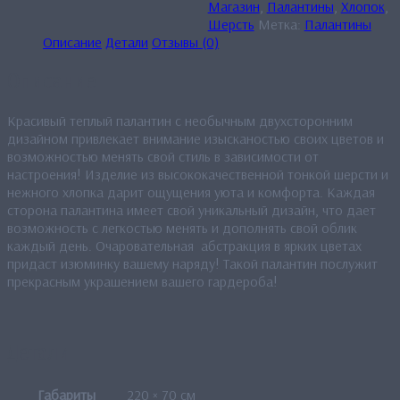
Магазин
,
Палантины
,
Хлопок
,
Шерсть
Метка:
Палантины
Описание
Детали
Отзывы (0)
Описание
Красивый теплый палантин с необычным двухсторонним
дизайном привлекает внимание изысканостью своих цветов и
возможностью менять свой стиль в зависимости от
настроения! Изделие из высококачественной тонкой шерсти и
нежного хлопка дарит ощущения уюта и комфорта. Каждая
сторона палантина имеет свой уникальный дизайн, что дает
возможность с легкостью менять и дополнять свой облик
каждый день. Очаровательная абстракция в ярких цветах
придаст изюминку вашему наряду! Такой палантин послужит
прекрасным украшением вашего гардероба!
Детали
Габариты
220 × 70 см