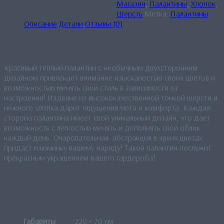
Магазин
,
Палантины
,
Хлопок
,
Шерсть
Метка:
Палантины
Описание
Детали
Отзывы (0)
Описание
Красивый теплый палантин с необычным двухсторонним
дизайном привлекает внимание изысканостью своих цветов и
возможностью менять свой стиль в зависимости от
настроения! Изделие из высококачественной тонкой шерсти и
нежного хлопка дарит ощущения уюта и комфорта. Каждая
сторона палантина имеет свой уникальный дизайн, что дает
возможность с легкостью менять и дополнять свой облик
каждый день. Очаровательная абстракция в ярких цветах
придаст изюминку вашему наряду! Такой палантин послужит
прекрасным украшением вашего гардероба!
Детали
Габариты
220 × 70 см