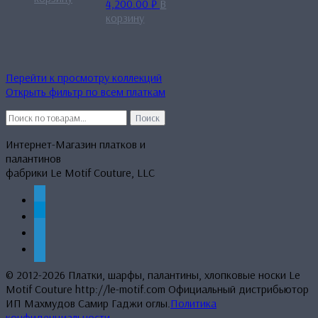
4,200.00
₽
В
корзину
Перейти к просмотру коллекций
Открыть фильтр по всем платкам
Искать:
Поиск
Интернет-Магазин платков и
палантинов
фабрики Le Motif Couture, LLC
whatsapp
telegram
mail
phone
© 2012-2026 Платки, шарфы, палантины, хлопковые носки Le
Motif Couture http://le-motif.com Официальный дистрибьютор
ИП Махмудов Самир Гаджи оглы.
Политика
конфиденциальности