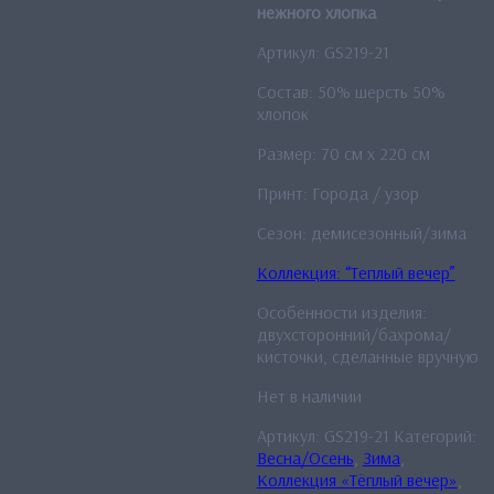
нежного хлопка
Артикул: GS219-21
Состав: 50% шерсть 50%
хлопок
Размер: 70 см x 220 см
Принт: Города / узор
Сезон: демисезонный/зима
Коллекция: “Теплый вечер”
Особенности изделия:
двухсторонний/бахрома/
кисточки, сделанные вручную
Нет в наличии
Артикул:
GS219-21
Категорий:
Весна/Осень
,
Зима
,
Коллекция «Тёплый вечер»
,