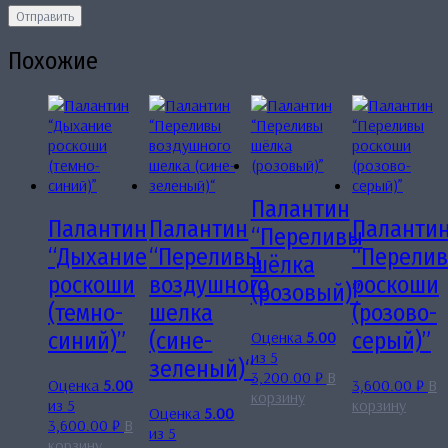
Похожие
Палантин
Палантин
Палантин
Паланти
“Переливы
“Дыхание
“Переливы
“Перели
шёлка
роскоши
воздушного
роскоши
(розовый)”
(темно-
шелка
(розово-
Оценка
5.00
синий)”
(сине-
серый)”
из 5
зеленый)“
3,200.00
₽
В
Оценка
5.00
3,600.00
₽
В
корзину
из 5
корзину
Оценка
5.00
3,600.00
₽
В
из 5
корзину