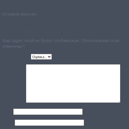
Отзывы
Отзывов пока нет.
Будьте первым, кто оставил отзыв на «Палантин “Тихая
гавань”»
Ваш адрес email не будет опубликован.
Обязательные поля
помечены
*
Ваша оценка
*
Ваш отзыв
*
Имя
*
Email
*