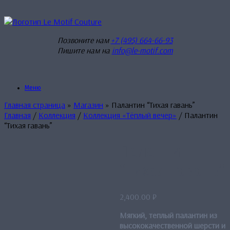
Перейти
к
содержанию
Позвоните нам
+7 (495) 664-66-93
Пишите нам на
info@le-motif.com
Меню
Главная страница
»
Магазин
»
Палантин “Тихая гавань”
Главная
/
Коллекция
/
Коллекция «Тёплый вечер»
/ Палантин
“Тихая гавань”
Палантин
“Тихая гавань”
2,400.00
₽
Мягкий, теплый палантин из
высококачественной шерсти и