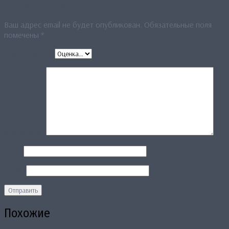
нити“ (серо-синий)»
Ваш адрес email не будет опубликован.
Обязательные поля
помечены
*
Ваша оценка
*
Ваш отзыв
*
Имя
*
Email
*
Похожие