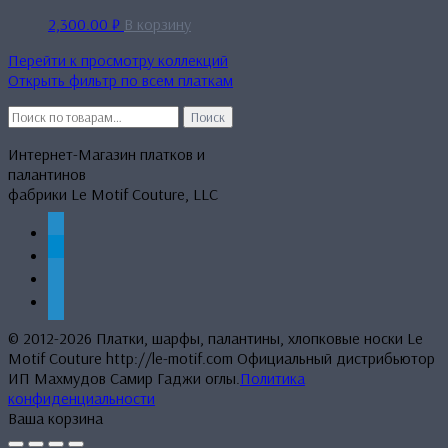
2,300.00
₽
В корзину
Перейти к просмотру коллекций
Открыть фильтр по всем платкам
Искать:
Поиск
Интернет-Магазин платков и
палантинов
фабрики Le Motif Couture, LLC
whatsapp
telegram
mail
phone
© 2012-2026 Платки, шарфы, палантины, хлопковые носки Le
Motif Couture http://le-motif.com Официальный дистрибьютор
ИП Махмудов Самир Гаджи оглы.
Политика
конфиденциальности
Ваша корзина