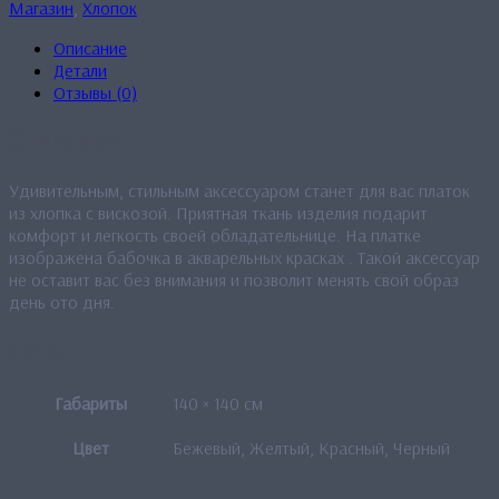
Магазин
,
Хлопок
Описание
Детали
Отзывы (0)
Описание
Удивительным, стильным аксессуаром станет для вас платок
из хлопка с вискозой. Приятная ткань изделия подарит
комфорт и легкость своей обладательнице. На платке
изображена бабочка в акварельных красках . Такой аксессуар
не оставит вас без внимания и позволит менять свой образ
день ото дня.
Детали
Габариты
140 × 140 см
Цвет
Бежевый, Желтый, Красный, Черный