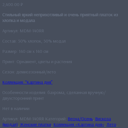
2,400.00
₽
Стильный яркий неприхотливый и очень приятный платок из
хлопка и модала
Артикул: MDM-140RR
Состав: 50% хлопок, 50% модал
Размер: 140 см x 140 см
Принт: Орнамент, цветы и растения
Сезон: демисезонный/лето
Коллекция: “Картина дня”
Особенности изделия: бахрома, сделанная вручную/
двухсторонний принт
Нет в наличии
Артикул:
MDM-140RR
Категорий:
Весна/Осень
,
Вискоза
(модал)
,
Женские платки
,
Коллекция «Картина дня»
,
Лето
,