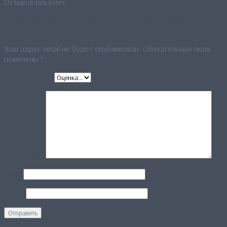
Отзывов пока нет.
Будьте первым, кто оставил отзыв на «Платок большой
“Экзотические узоры”»
Ваш адрес email не будет опубликован.
Обязательные поля
помечены
*
Ваша оценка
*
Ваш отзыв
*
Имя
*
Email
*