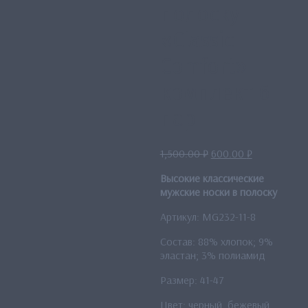
полоску
«Classic
Comfort»
комплект 6
пар
Первоначальная
Текущая
1,500.00
₽
600.00
₽
цена
цена:
Высокие классические
составляла
600.00 ₽.
мужские носки в полоску
1,500.00 ₽.
Артикул: MG232-11-8
Состав: 88% хлопок; 9%
эластан; 3% полиамид
Размер: 41-47
Цвет: черный, бежевый,