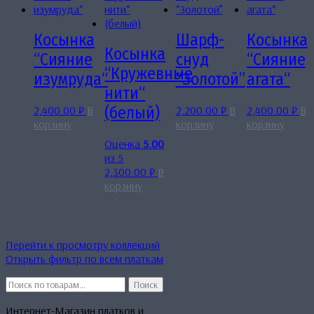
Косынка
Шарф-
Косынка
Косынка
“Сияние
снуд
“Сияние
“Кружевные
изумруда“
“Золотой”
агата“
нити“
2,400.00
₽
В
2,200.00
₽
В
2,400.00
₽
В
(белый)
корзину
корзину
корзину
Оценка
5.00
из 5
2,300.00
₽
В
корзину
Перейти к просмотру коллекций
Открыть фильтр по всем платкам
Искать:
Поиск
Интернет-Магазин платков и