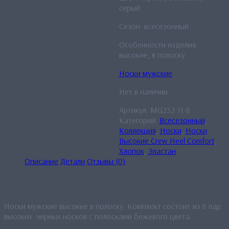
серый
Сезон: всесезонный
Особенности изделия:
высокие, в полоску
Носки мужские
Нет в наличии
Артикул:
MG232-11-8
Категорий:
Всесезонный
,
Коллекция
,
Носки
,
Носки
Высокие Crew Heel Comfort
,
Хлопок
,
Эластан
Описание
Детали
Отзывы (0)
Описание
Носки мужские высокие в полоску. Комплект состоит из 6 пар
высоких черных носков с полосками бежевого цвета.