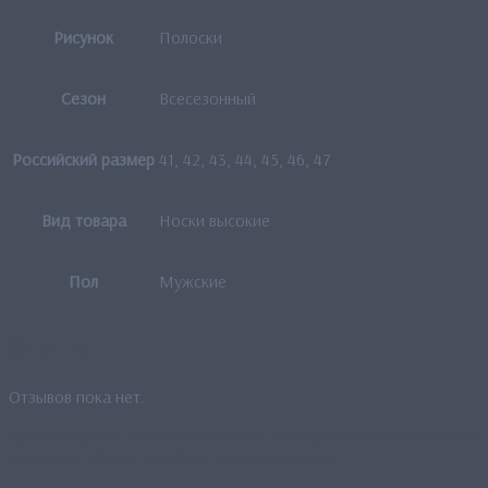
Рисунок
Полоски
Сезон
Всесезонный
Российский размер
41, 42, 43, 44, 45, 46, 47
Вид товара
Носки высокие
Пол
Мужские
Отзывы
Отзывов пока нет.
Будьте первым, кто оставил отзыв на «Мужские носки высокие
в полоску «Classic Comfort» комплект 6 пар»