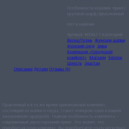
Особенности изделия: принт/
круговой шарф/двухслойный
Нет в наличии
Артикул:
MT447-1
Категорий:
Весна/Осень
,
Женские шапки
,
Женский снуд
,
Зима
,
Коллекция «Городской
комфорт»
,
Магазин
,
Хлопок
,
Шерсть
,
Эластан
Описание
Детали
Отзывы (4)
Описание
Практичный и в то же время оригинальный комплект,
состоящий из шапки и снуда, станет номером один в вашем
ежедневном гардеробе. Главная особенность комплекта —
современный двухсторонний принт. Это значит, что
приобретая один комплект, Вы приобретаете сразу несколько