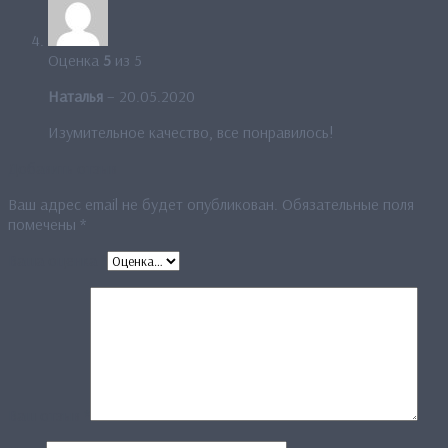
Оценка
5
из 5
Наталья
–
20.05.2020
Изумительное качество, все понравилось!
Добавить отзыв
Ваш адрес email не будет опубликован.
Обязательные поля
помечены
*
Ваша оценка
*
Ваш отзыв
*