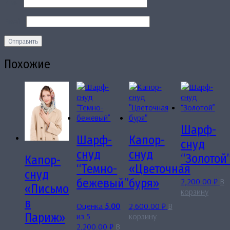
Имя
*
Email
*
Похожие
Шарф-
Шарф-
Капор-
снуд
снуд
снуд
“Золотой
Капор-
“Темно-
«Цветочная
снуд
2,200.00
₽
В
бежевый”
буря»
«Письмо
корзину
в
Оценка
5.00
2,600.00
₽
В
Париж»
из 5
корзину
2,200.00
₽
В