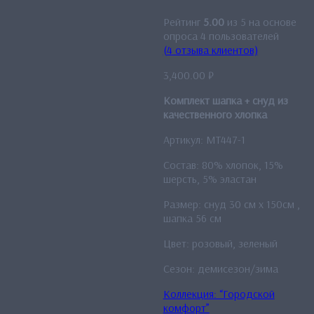
Рейтинг
5.00
из 5 на основе
опроса
4
пользователей
(
4
отзыва клиентов)
3,400.00
₽
Комплект шапка + снуд из
качественного хлопка
Артикул: MT447-1
Состав: 80% хлопок, 15%
шерсть, 5% эластан
Размер: снуд 30 см x 150см ,
шапка 56 см
Цвет: розовый, зеленый
Сезон: демисезон/зима
Коллекция: “Городской
комфорт”