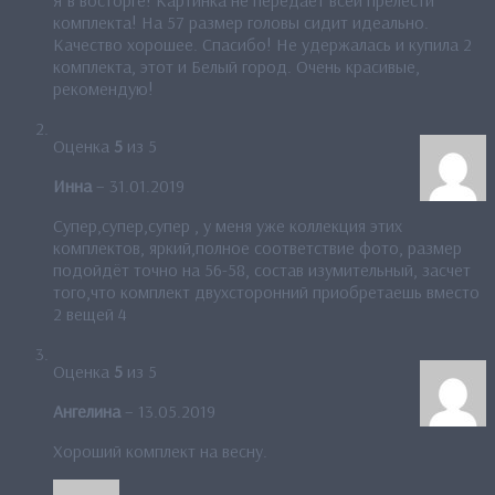
Я в восторге! Картинка не передает всей прелести
комплекта! На 57 размер головы сидит идеально.
Качество хорошее. Спасибо! Не удержалась и купила 2
комплекта, этот и Белый город. Очень красивые,
рекомендую!
Оценка
5
из 5
Инна
–
31.01.2019
Супер,супер,супер , у меня уже коллекция этих
комплектов, яркий,полное соответствие фото, размер
подойдёт точно на 56-58, состав изумительный, засчет
того,что комплект двухсторонний приобретаешь вместо
2 вещей 4
Оценка
5
из 5
Ангелина
–
13.05.2019
Хороший комплект на весну.