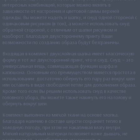
интересных комбинаций, которые можно менять в
зависимости от настроения и цветовой гаммы верхней
одежды. Вы можете надеть и шапку, и снуд одной стороной с
одинаковым рисунком (в тон), а можете использовать снуд
обратной стороной, с отличным от шапки рисунком и
наоборот. Благодаря двухстороннему принту Ваши
возможности по созданию образа будут безграничны.
Входящая в комплект двухслойная шапка имеет классическую
форму и тот же двухсторонний принт, что и снуд. Снуд — это
универсальная вещь, совмещающая функции шарфа и
капюшона. Основным его преимуществом является простота в
использовании: достаточно обернуть его пару раз вокруг шеи
или оставить в виде свободной петли для дополнения образа.
Кроме того если Вы решили использовать снуд в качестве
головного убора, Вы можете также накинуть его на голову и
обернуть вокруг шеи.
Комплект выполнен из мягкой ткани на основе хлопка.
Благодаря наличию в составе шерсти сохраняет тепло в
холодную погоду, при этом не накапливая влагу внутри.
Мягкий натуральный материал позволяет коже дышать, не
раздражая её, а необходимая эластичность и