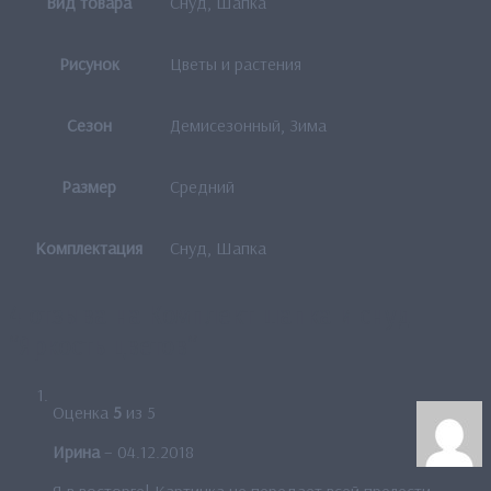
Вид товара
Снуд, Шапка
Рисунок
Цветы и растения
Сезон
Демисезонный, Зима
Размер
Средний
Комплектация
Снуд, Шапка
4 отзыва на
Комплект шапка и снуд
“Яркость цветов“
Оценка
5
из 5
Ирина
–
04.12.2018