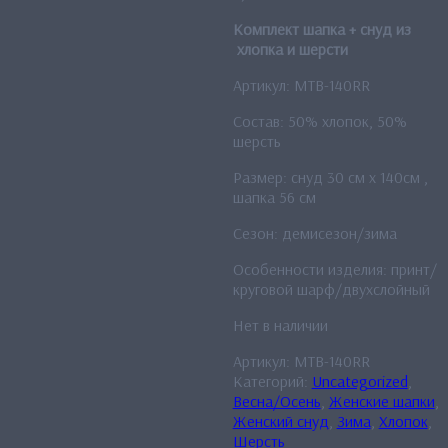
Комплект шапка + снуд из
хлопка и шерсти
Артикул: MTB-140RR
Состав: 50% хлопок, 50%
шерсть
Размер: снуд 30 см x 140см ,
шапка 56 см
Сезон: демисезон/зима
Особенности изделия: принт/
круговой шарф/двухслойный
Нет в наличии
Артикул:
MTB-140RR
Категорий:
Uncategorized
,
Весна/Осень
,
Женские шапки
,
Женский снуд
,
Зима
,
Хлопок
,
Шерсть