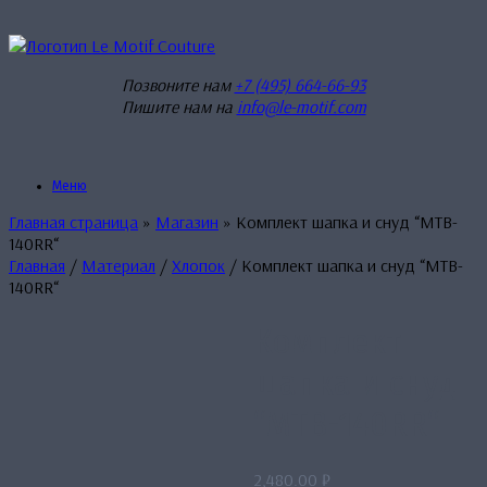
Перейти
к
содержанию
Позвоните нам
+7 (495) 664-66-93
Пишите нам на
info@le-motif.com
Меню
Главная страница
»
Магазин
»
Комплект шапка и снуд “MTB-
140RR“
Главная
/
Материал
/
Хлопок
/ Комплект шапка и снуд “MTB-
140RR“
Комплект
шапка и снуд
“MTB-140RR“
2,480.00
₽