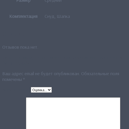
Комплектация
Снуд, Шапка
Отзывы
Отзывов пока нет.
Будьте первым, кто оставил отзыв на «Комплект шапка и снуд
“MTB-140RR“»
Ваш адрес email не будет опубликован.
Обязательные поля
помечены
*
Ваша оценка
*