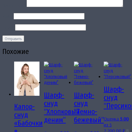
Ваш отзыв
*
Имя
*
Email
*
Похожие
Шарф-
Шарф-
Шарф-
снуд
снуд
снуд
“Персико
Капор-
“Хлопковый
“Темно-
снуд
Оценка
5.00
деним”
бежевый”
«Бабочки
из 5
в
2,200.00
₽
В