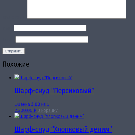
Ваш отзыв
*
Имя
*
Email
*
Похожие
Шарф-снуд “Персиковый”
Оценка
5.00
из 5
2,200.00
₽
В корзину
Шарф-снуд “Хлопковый деним”