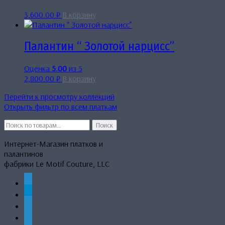
3,600.00
₽
В корзину
Палантин “ Золотой нарцисс”
Оценка
5.00
из 5
2,800.00
₽
В корзину
Перейти к просмотру коллекций
Открыть фильтр по всем платкам
Искать:
Поиск
Интернет-Магазин платков и
палантинов
фабрики Le Motif Couture, LLC
whatsapp
telegram
mail
phone