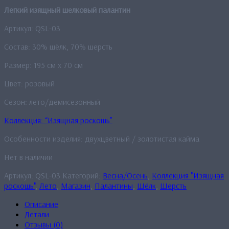
Легкий изящный шелковый палантин
Артикул: QSL-03
Состав: 30% шёлк, 70% шерсть
Размер: 195 см x 70 см
Цвет: розовый
Сезон: лето/демисезонный
Коллекция: “Изящная роскошь”
Особенности изделия: двухцветный / золотистая кайма
Нет в наличии
Артикул:
QSL-03
Категорий:
Весна/Осень
,
Коллекция "Изящная
роскошь"
,
Лето
,
Магазин
,
Палантины
,
Шёлк
,
Шерсть
Описание
Детали
Отзывы (0)