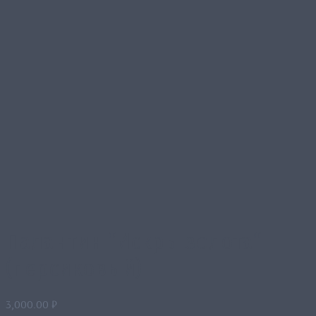
Палантин “Искры золота“
(персиковый)
3,000.00
₽