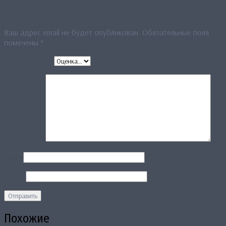
Будьте первым, кто оставил отзыв на «Палантин “Искры
золота“ (персиковый)»
Ваш адрес email не будет опубликован.
Обязательные поля
помечены
*
Ваша оценка
*
Ваш отзыв
*
Имя
*
Email
*
Похожие