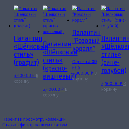
Палантин
Палантин
Паланти
“Розовый
Палантин
«Шёлковый
«Шёлков
коралл”
«Шёлковый
стиль»
стиль»
стиль»
Оценка
5.00
(графит)
(сине-
из 5
(красно-
голубой)
2,800.00
₽
В
3,400.00
₽
В
вишневый)
корзину
корзину
3,400.00
₽
В
3,400.00
₽
В
корзину
корзину
Перейти к просмотру коллекций
Открыть фильтр по всем платкам