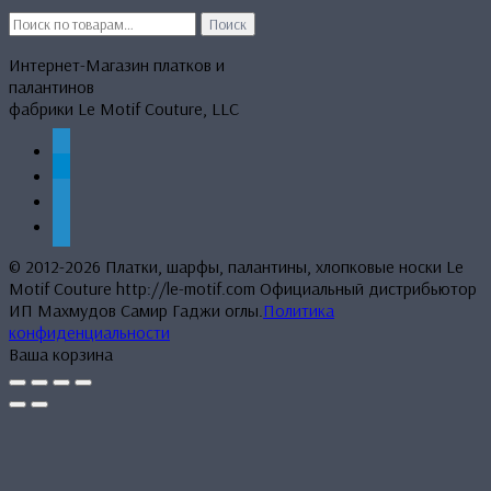
Искать:
Поиск
Интернет-Магазин платков и
палантинов
фабрики Le Motif Couture, LLC
whatsapp
telegram
mail
phone
© 2012-2026 Платки, шарфы, палантины, хлопковые носки Le
Motif Couture http://le-motif.com Официальный дистрибьютор
ИП Махмудов Самир Гаджи оглы.
Политика
конфиденциальности
Ваша корзина