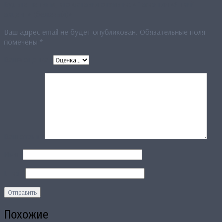
Будьте первым, кто оставил отзыв на «Палантин «Яркий
акцент» (бежевый)»
Ваш адрес email не будет опубликован.
Обязательные поля
помечены
*
Ваша оценка
*
Ваш отзыв
*
Имя
*
Email
*
Похожие