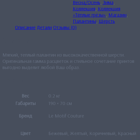
Весна/Осень
,
Зима
,
Коллекция
,
Коллекция
«Тёплые грёзы»
,
Магазин
,
Палантины
,
Шерсть
Описание
Детали
Отзывы (0)
Описание
Мягкий, теплый палантин из высококачественной шерсти.
Оригинальная гамма расцветок и стильное сочетание принтов
выгодно выделит любой Ваш образ.
Детали
Вес
0.2 кг
Габариты
190 × 70 см
Бренд
Le Motif Couture
Цвет
Бежевый, Желтый, Коричневый, Красный