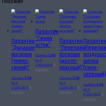
Похожие
Палантин
“Синяя
Палантин
Палантин
Паланти
астра”
“Дыхание
“Переливы
“Перели
роскоши
роскоши
воздушно
Оценка
5.00
из 5
(темно-
(желто-
шелка
2,800.00
₽
В
синий)”
красный)”
(сине-
корзину
зеленый)
Оценка
5.00
Оценка
5.00
из 5
из 5
Оценка
5.00
3,600.00
₽
В
3,600.00
₽
В
из 5
корзину
корзину
4,200.00
₽
В
корзину