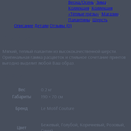
Весна/Осень
,
Зима
,
Коллекция
,
Коллекция
«Тёплые грёзы»
,
Магазин
,
Палантины
,
Шерсть
Описание
Детали
Отзывы (0)
Описание
Мягкий, теплый палантин из высококачественной шерсти.
Оригинальная гамма расцветок и стильное сочетание принтов
выгодно выделит любой Ваш образ.
Детали
Вес
0.2 кг
Габариты
190 × 70 см
Бренд
Le Motif Couture
Бежевый, Голубой, Коричневый, Розовый,
Цвет
Синий