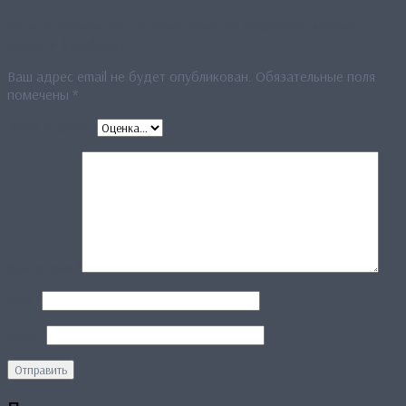
Будьте первым, кто оставил отзыв на «Палантин «Яркий
акцент» (голубой)»
Ваш адрес email не будет опубликован.
Обязательные поля
помечены
*
Ваша оценка
*
Ваш отзыв
*
Имя
*
Email
*