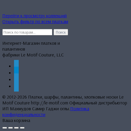
Перейти к просмотру коллекций
Открыть фильтр по всем платкам
Искать:
Поиск
Интернет-Магазин платков и
палантинов
фабрики Le Motif Couture, LLC
whatsapp
telegram
mail
phone
© 2012-2026 Платки, шарфы, палантины, хлопковые носки Le
Motif Couture http://le-motif.com Официальный дистрибьютор
ИП Махмудов Самир Гаджи оглы.
Политика
конфиденциальности
Ваша корзина