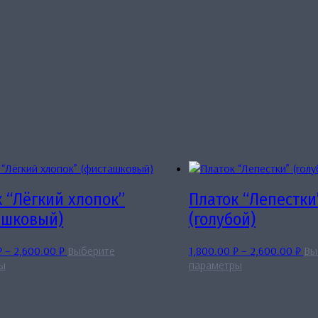
 “Лёгкий хлопок”
Платок “Лепестки
ашковый)
(голубой)
Диапазон
Диа
₽
–
2,600.00
₽
Выберите
1,800.00
₽
–
2,600.00
₽
Вы
Этот
цен:
Этот
цен
ы
параметры
товар
1,800.00 ₽
товар
1,8
имеет
–
имеет
–
несколько
2,600.00 ₽
несколько
2,6