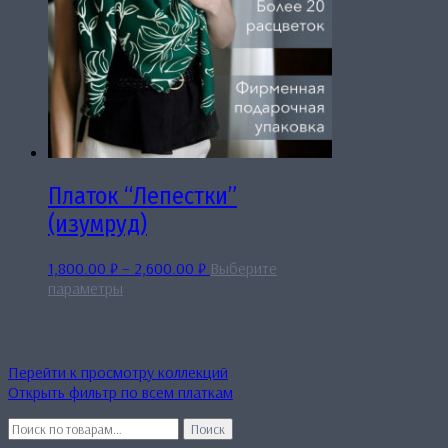
Платок “Лепестки”
(изумруд)
Диапазон
1,800.00
₽
–
2,600.00
₽
Выберите
Этот
цен:
параметры
товар
1,800.00 ₽
имеет
–
несколько
2,600.00 ₽
вариаций.
Перейти к просмотру коллекций
Опции
Открыть фильтр по всем платкам
можно
Искать:
выбрать
Поиск
на