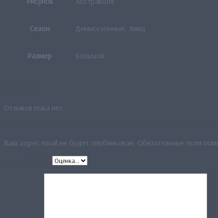
Рисунок
Абстракция
Сезон
Демисезонный, Зима
Размер
Большой
Отзывы
Отзывов пока нет.
Будьте первым, кто оставил отзыв на «Платок «Радужное наст
Ваш адрес email не будет опубликован.
Обязательные поля по
Ваша оценка
*