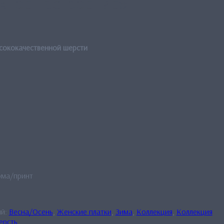
жное настроение»
ысококачественной шерсти
ома/принт
ий:
Весна/Осень
,
Женские платки
,
Зима
,
Коллекция
,
Коллекция
рсть