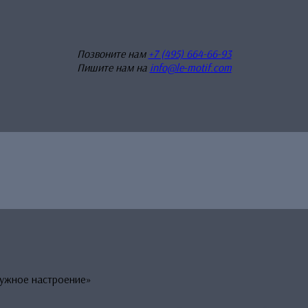
Позвоните нам
+7 (495) 664-66-93
Пишите нам на
info@le-motif.com
ужное настроение»