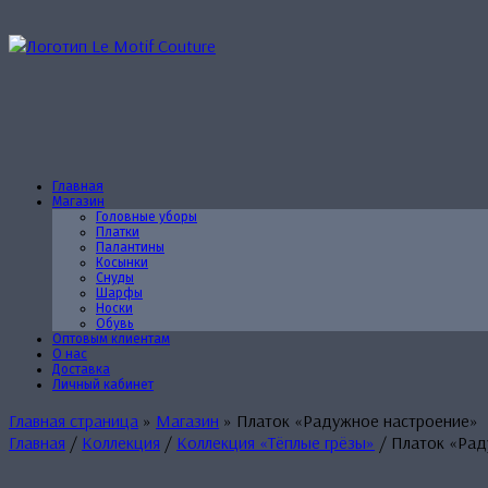
Перейти
к
содержанию
Главная
Магазин
Головные уборы
Платки
Палантины
Косынки
Снуды
Шарфы
Носки
Обувь
Оптовым клиентам
О нас
Доставка
Личный кабинет
Главная страница
»
Магазин
»
Платок «Радужное настроение»
Главная
/
Коллекция
/
Коллекция «Тёплые грёзы»
/ Платок «Рад