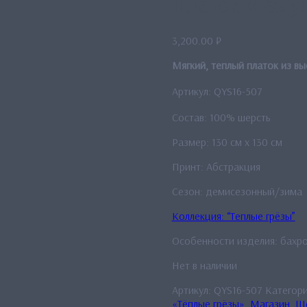
Платок «Раду
3,200.00
₽
Мягкий, теплый платок из в
Артикул: QYS16-507
Состав: 100% шерсть
Размер: 130 см х 130 см
Принт: Абстракция
Сезон: демисезонный/зима
Коллекция: “Теплые грёзы”
Особенности изделия: бахр
Нет в наличии
Артикул:
QYS16-507
Категор
«Тёплые грёзы»
,
Магазин
,
Ше