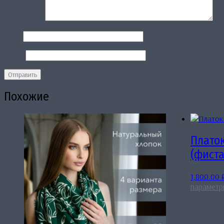
Ваш отзыв
*
Имя
*
Email
*
Похожие
Платок
(фист
1,800.00
параметр