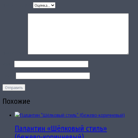
Ваша оценка
*
Ваш отзыв
*
Имя
*
Email
*
Похожие
Палантин «Шёлковый стиль»
(бежево-коричневый)