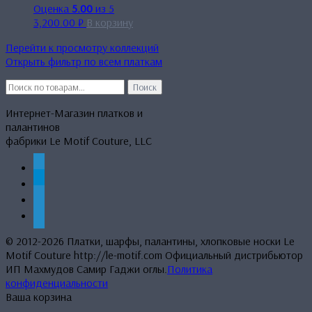
Оценка
5.00
из 5
3,200.00
₽
В корзину
Перейти к просмотру коллекций
Открыть фильтр по всем платкам
Искать:
Поиск
Интернет-Магазин платков и
палантинов
фабрики Le Motif Couture, LLC
whatsapp
telegram
mail
phone
© 2012-2026 Платки, шарфы, палантины, хлопковые носки Le
Motif Couture http://le-motif.com Официальный дистрибьютор
ИП Махмудов Самир Гаджи оглы.
Политика
конфиденциальности
Ваша корзина