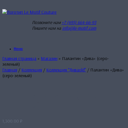
Перейти
к
содержанию
Позвоните нам
+7 (495) 664-66-93
Пишите нам на
info@le-motif.com
Меню
Главная страница
»
Магазин
»
Палантин «Дива» (серо-
зеленый)
Главная
/
Коллекция
/
Коллекция “Диваold”
/ Палантин «Дива»
(серо-зеленый)
Палантин «Дива» (серо-
зеленый)
1,300.00
₽