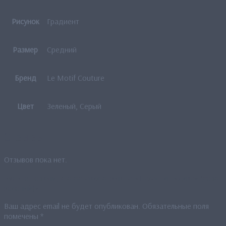
Рисунок
Градиент
Размер
Средний
Бренд
Le Motif Couture
Цвет
Зеленый, Серый
Отзывы
Отзывов пока нет.
Будьте первым, кто оставил отзыв на «Палантин «Дива» (серо-
зеленый)»
Ваш адрес email не будет опубликован.
Обязательные поля
помечены
*