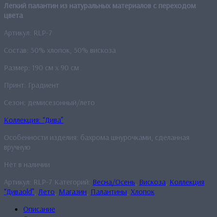
Легкий палантин из натуральных материалов с переходом
цвета
Артикул: RLP-7
Состав: 50% хлопок, 50% вискоза
Размер: 190 см x 90 см
Принт: Градиент
Сезон: демисезонный/лето
Коллекция: “Дива”
Особенности изделия: бахрома шнурочками, сделанная
вручную
Нет в наличии
Артикул:
RLP-7
Категорий:
Весна/Осень
,
Вискоза
,
Коллекция
“Диваold”
,
Лето
,
Магазин
,
Палантины
,
Хлопок
Описание