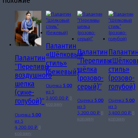
Похожие
Палантин
Палантин
Паланти
«Шёлковый
Палантин
“Переливы
«Шёлков
стиль»
“Переливы
шёлка
стиль»
(бежевый)
воздушного
(розово-
(розово-
шелка
Оценка
5.00
серый)”
голубой)
(сине-
из 5
3,400.00
₽
В
голубой)“
Оценка
5.00
Оценка
5.00
корзину
из 5
из 5
3,200.00
₽
В
3,400.00
₽
В
Оценка
5.00
корзину
корзину
из 5
4,200.00
₽
В
корзину