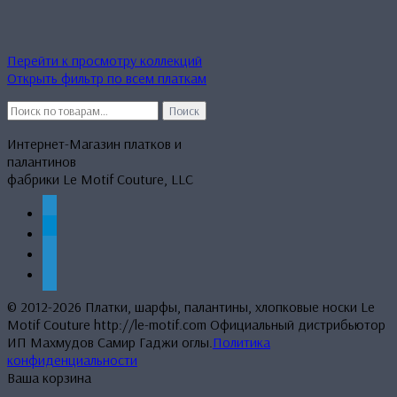
Перейти к просмотру коллекций
Открыть фильтр по всем платкам
Искать:
Поиск
Интернет-Магазин платков и
палантинов
фабрики Le Motif Couture, LLC
whatsapp
telegram
mail
phone
© 2012-2026 Платки, шарфы, палантины, хлопковые носки Le
Motif Couture http://le-motif.com Официальный дистрибьютор
ИП Махмудов Самир Гаджи оглы.
Политика
конфиденциальности
Ваша корзина