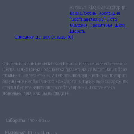
Артикул:
RLQ-02
Категорий:
Весна/Осень
,
Коллекция
"Цветная глазурь"
,
Лето
,
Магазин
,
Палантины
,
Шёлк
,
Шерсть
Описание
Детали
Отзывы (0)
Описание
Стильный палантин из мягкой шерсти и высококачественного
шёлка. Однотонная расцветка палантина сделает Ваш образ
стильным и элегантным, а легкая и воздушная ткань подарит
ощущение необычайного комфорта. С таким аксессуаром Вы
всегда будете чувствовать себя уверенно и останетесь
довольны тем, как Вы выглядите.
Детали
Габариты
190 × 80 см
Материал
Шёлк, Шерсть