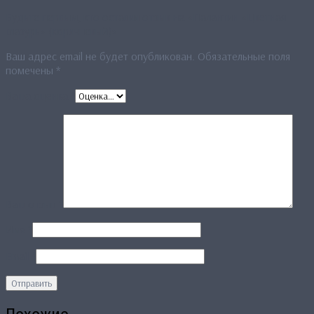
Будьте первым, кто оставил отзыв на «Палантин «Цветная
глазурь» (коричневый)»
Ваш адрес email не будет опубликован.
Обязательные поля
помечены
*
Ваша оценка
*
Ваш отзыв
*
Имя
*
Email
*