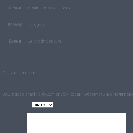
Сезон
Демисезонный, Лето
Размер
Средний
Бренд
Le Motif Couture
Отзывы
Отзывов пока нет.
Будьте первым, кто оставил отзыв на «Палантин «Цветная глазу
Ваш адрес email не будет опубликован.
Обязательные поля по
Ваша оценка
*