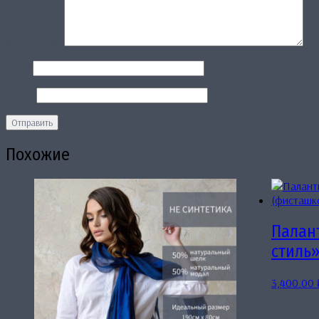
Ваш отзыв
*
Имя
*
Email
*
Похожие
Палан
стиль
3,400.00