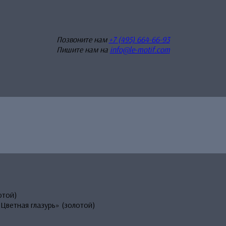
Позвоните нам
+7 (495) 664-66-93
Пишите нам на
info@le-motif.com
отой)
Цветная глазурь» (золотой)