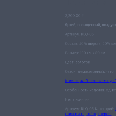
Палантин «Цв
2,200.00
₽
Яркий, насыщенный, воздушн
Артикул: RLQ-05
Состав: 50% шерсть, 50% ше
Размер: 190 см x 80 см
Цвет: золотой
Сезон: демисезонный/лето
Коллекция: “Цветная глазурь
Особенности изделия: одно
Нет в наличии
Артикул:
RLQ-05
Категорий:
Палантины
,
Шёлк
,
Шерсть