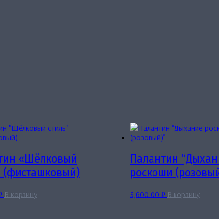
тин «Шёлковый
Палантин “Дыхан
» (фисташковый)
роскоши (розовый
₽
В корзину
3,600.00
₽
В корзину