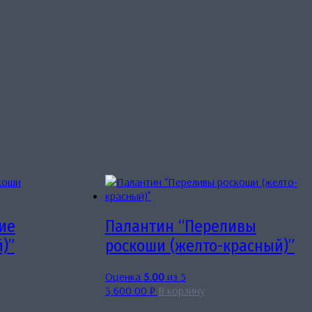
ие
Палантин “Переливы
)”
роскоши (желто-красный)”
Оценка
5.00
из 5
3,600.00
₽
В корзину