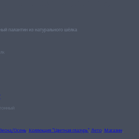
етная глазурь» (золотой)
ый палантин из натурального шёлка
лк
”
тонный
Весна/Осень
,
Коллекция "Цветная глазурь"
,
Лето
,
Магазин
,