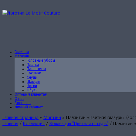
Перейти
к
содержанию
Главная
Магазин
Головные уборы
Платки
Палантины
Косынки
Снуды
Шарфы
Носки
Обувь
Оптовым клиентам
О нас
Доставка
Личный кабинет
Главная страница
»
Магазин
»
Палантин «Цветная глазурь» (зол
Главная
/
Коллекция
/
Коллекция "Цветная глазурь"
/ Палантин «