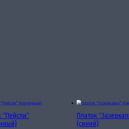
к “Пейсли”
Платок “Зазеркал
ичный)
(синий)