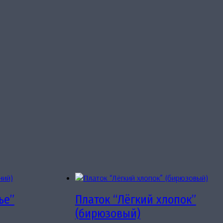
ье”
Платок “Лёгкий хлопок”
(бирюзовый)