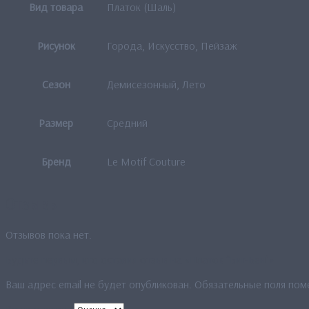
Вид товара
Платок (Шаль)
Рисунок
Города, Искусство, Пейзаж
Сезон
Демисезонный, Лето
Размер
Средний
Бренд
Le Motif Couture
Отзывы
Отзывов пока нет.
Будьте первым, кто оставил отзыв на «Платок “Биг-Бен”»
Ваш адрес email не будет опубликован.
Обязательные поля по