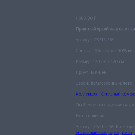
Платок “Биг-Б
1,680.00
₽
Приятный яркий платок из ка
Артикул: RSF15-569
Состав: 50% хлопок 50% вис
Размер: 120 см x 120 см
Принт: Биг-Бен
Сезон: демисезонный/лето
Коллекция: “Стильный комфо
Особенности изделия: бахро
Нет в наличии
Артикул:
RSF15-569
Категори
«Стильный комфорт»
,
Лето
,