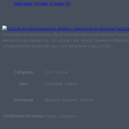
Описание
Детали
Отзывы (0)
Описание
Специальная технология обработки материала позволяет платку
множеством вариантов, что делает вас неповторимой и привле
Соединенного Королевства с его величием и красотой.
Детали
Габариты
120 × 120 см
Цвет
Бежевый, Серый
Материал
Вискоза (модал), Хлопок
Особенности платка
Принт, Бахрома