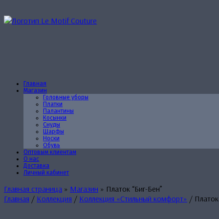
Перейти
к
содержанию
Главная
Магазин
Головные уборы
Платки
Палантины
Косынки
Снуды
Шарфы
Носки
Обувь
Оптовым клиентам
О нас
Доставка
Личный кабинет
Главная страница
»
Магазин
»
Платок “Биг-Бен”
Главная
/
Коллекция
/
Коллекция «Стильный комфорт»
/ Платок 