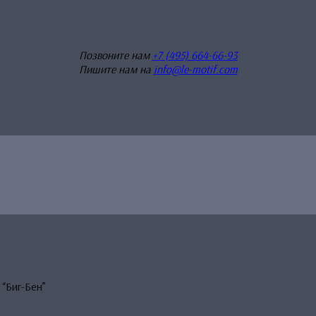
Позвоните нам
+7 (495) 664-66-93
Пишите нам на
info@le-motif.com
“Биг-Бен”