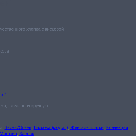
ен”
чественного хлопка с вискозой
коза
рт”
ма, сделанная вручную
й:
Весна/Осень
,
Вискоза (модал)
,
Женские платки
,
Коллекция
Магазин
,
Хлопок