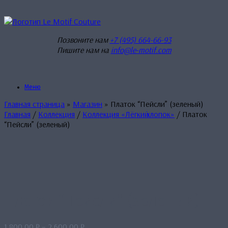
Перейти
к
содержанию
Позвоните нам
+7 (495) 664-66-93
Пишите нам на
info@le-motif.com
Меню
Главная страница
»
Магазин
»
Платок “Пейсли” (зеленый)
Главная
/
Коллекция
/
Коллекция «Лёгкиӣ хлопок»
/ Платок
“Пейсли” (зеленый)
Платок “Пейсли” (зеленый)
Диапазон
1,800.00
₽
–
2,600.00
₽