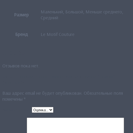
Маленький, Большой, Меньше среднего,
Размер
Средний
Бренд
Le Motif Couture
Отзывы
Отзывов пока нет.
Будьте первым, кто оставил отзыв на «Платок “Пейсли”
(зеленый)»
Ваш адрес email не будет опубликован.
Обязательные поля
помечены
*
Ваша оценка
*