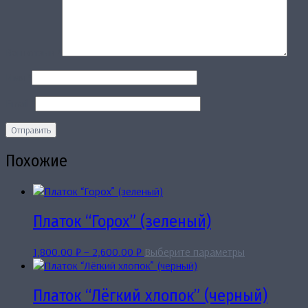
Ваш отзыв
*
Имя
*
Email
*
Похожие
Платок “Горох” (зеленый)
Диапазон
Этот
1,800.00
₽
–
2,600.00
₽
Выберите параметры
цен:
товар
1,800.00 ₽
имеет
–
несколько
Платок “Лёгкий хлопок” (черный)
2,600.00 ₽
вариаций.