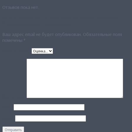
Отзывов пока нет.
Будьте первым, кто оставил отзыв на «Платок маленький
“Ореховая россыпь” (коричневый)»
Ваш адрес email не будет опубликован.
Обязательные поля
помечены
*
Ваша оценка
*
Ваш отзыв
*
Имя
*
Email
*