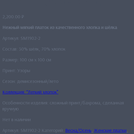
россыпь” (коричневый)
2,200.00
₽
Нежный мягкий платок из качественного хлопка и шёлка
Артикул: SM1902-2
Состав: 30% шёлк, 70% хлопок
Размер: 100 см x 100 см
Принт: Узоры
Сезон: демисезонный/лето
Коллекция: “Легкий хлопок”
Особенности изделия: сложный принт/бахрома, сделанная
вручную
Нет в наличии
Артикул:
SM1902-2
Категорий:
Весна/Осень
,
Женские платки
,