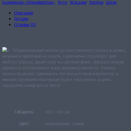
Коллекция «Лёгкиӣ хлопок»
,
Лето
,
Магазин
,
Хлопок
,
Шёлк
Описание
Детали
Отзывы (0)
Описание
Оригинальный платок из качественного хлопка и шёлка,
нежный и приятный на ощупь, гармонично подойдет для
любого образа, яркий узор на светлом фоне, придаст легкую
игривость и подчеркнет вашу индивидуальность. Размер
платка позволит завязывать его множеством вариантов, а
мягкий струящийся материал будет ежедневно дарить
ощущение комфорта и уюта!
Детали
Габариты
100 × 100 см
Цвет
Коричневый, Синий