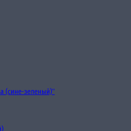
а (сине-зеленый)“
й)