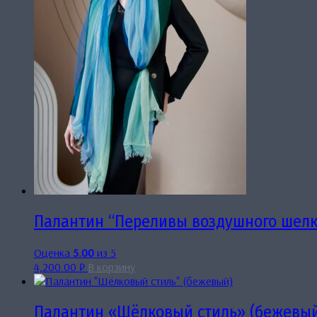
Палантин “Переливы воздушного шелк
Оценка
5.00
из 5
4,200.00
₽
В корзину
Палантин «Шёлковый стиль» (бежевы