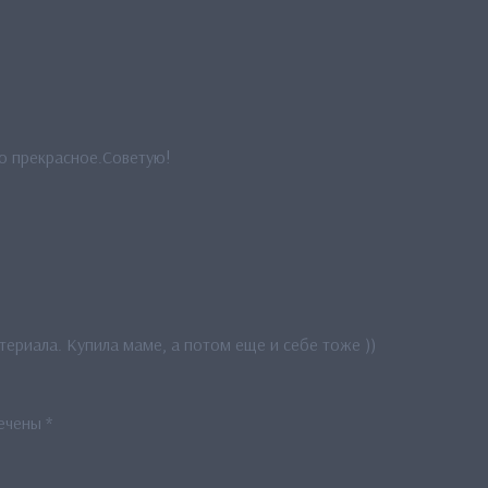
во прекрасное.Советую!
ериала. Купила маме, а потом еще и себе тоже ))
мечены
*