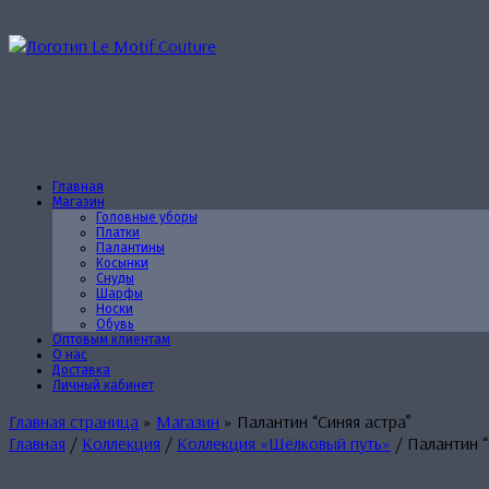
Перейти
к
содержанию
Главная
Магазин
Головные уборы
Платки
Палантины
Косынки
Снуды
Шарфы
Носки
Обувь
Оптовым клиентам
О нас
Доставка
Личный кабинет
Главная страница
»
Магазин
»
Палантин “Синяя астра”
Главная
/
Коллекция
/
Коллекция «Шёлковый путь»
/ Палантин “