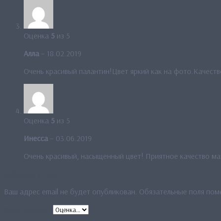
Оценка
5
из 5
Алла
–
18.02.2019
Очень красивый палантин!Цвет яркий как на фото.Качест
Оценка
5
из 5
Инесса
–
03.06.2019
Очень красивый, насыщенный цвет! Приятное качество мат
Добавить отзыв
Ваш адрес email не будет опубликован.
Обязательные поля по
Ваша оценка
*