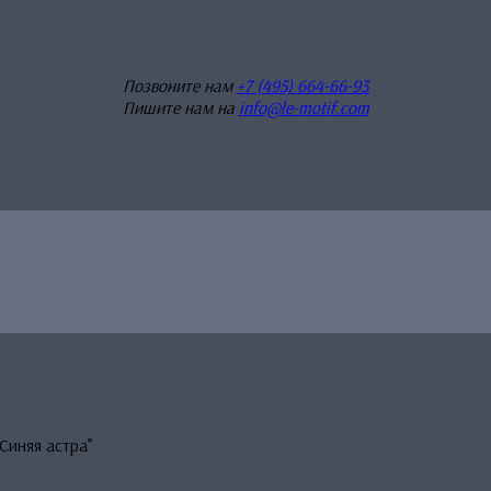
Позвоните нам
+7 (495) 664-66-93
Пишите нам на
info@le-motif.com
Синяя астра”