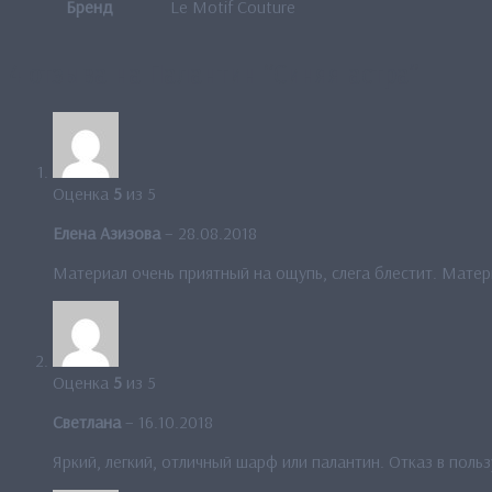
Бренд
Le Motif Couture
4 отзыва на
Палантин “Синяя астра”
Оценка
5
из 5
Елена Азизова
–
28.08.2018
Материал очень приятный на ощупь, слега блестит. Матер
Оценка
5
из 5
Светлана
–
16.10.2018
Яркий, легкий, отличный шарф или палантин. Отказ в поль