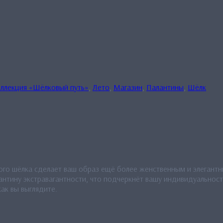
ллекция «Шёлковый путь»
,
Лето
,
Магазин
,
Палантины
,
Шёлк
ого шёлка сделает ваш образ ещё более женственным и элегантн
тину экстравагантности, что подчеркнёт вашу индивидуальность
ак вы выглядите.