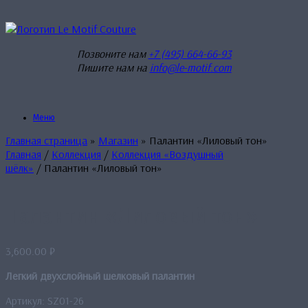
Перейти
к
содержанию
Позвоните нам
+7 (495) 664-66-93
Пишите нам на
info@le-motif.com
Меню
Главная страница
»
Магазин
»
Палантин «Лиловый тон»
Главная
/
Коллекция
/
Коллекция «Воздушный
шёлк»
/ Палантин «Лиловый тон»
Палантин «Лиловый тон»
3,600.00
₽
Легкий двухслойный шелковый палантин
Артикул: SZ01-26