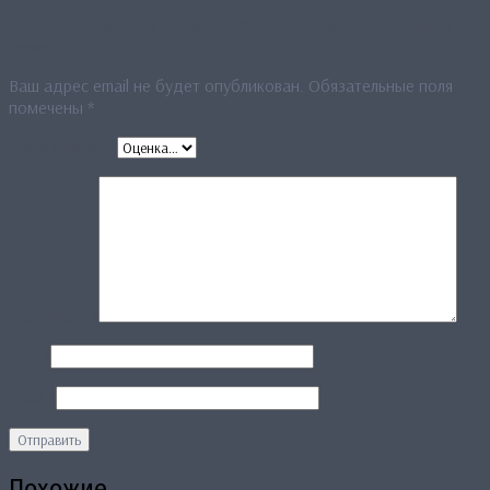
Будьте первым, кто оставил отзыв на «Палантин «Лиловый
тон»»
Ваш адрес email не будет опубликован.
Обязательные поля
помечены
*
Ваша оценка
*
Ваш отзыв
*
Имя
*
Email
*
Похожие