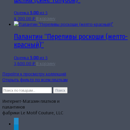
Оценка
5.00
из 5
4,200.00
₽
В корзину
Палантин “Переливы роскоши (желто-
красный)”
Оценка
5.00
из 5
3,600.00
₽
В корзину
Перейти к просмотру коллекций
Открыть фильтр по всем платкам
Искать:
Поиск
Интернет-Магазин платков и
палантинов
фабрики Le Motif Couture, LLC
whatsapp
telegram