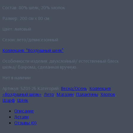
Состав: 80% шёлк, 20% хлопок
Размер: 200 см x 80 см
Цвет: лиловый
Сезон: лето/демисезонный
Коллекция: “Воздушный шелк”
Особенности изделия: двухслойный/ естественный блеск
шёлка/ бахрома, сделанная вручную.
Нет в наличии
Артикул:
SZ01-26
Категорий:
Весна/Осень
,
Коллекция
«Воздушный шёлк»
,
Лето
,
Магазин
,
Палантины
,
Хлопок
,
Шарф
,
Шёлк
Описание
Детали
Отзывы (0)