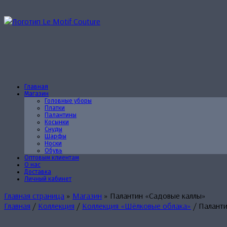
Перейти
к
содержанию
Главная
Магазин
Головные уборы
Платки
Палантины
Косынки
Снуды
Шарфы
Носки
Обувь
Оптовым клиентам
О нас
Доставка
Личный кабинет
Главная страница
»
Магазин
»
Палантин «Садовые каллы»
Главная
/
Коллекция
/
Коллекция «Шёлковые облака»
/ Паланти