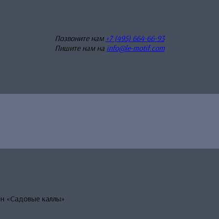
Позвоните нам
+7 (495) 664-66-93
Пишите нам на
info@le-motif.com
н «Садовые каллы»