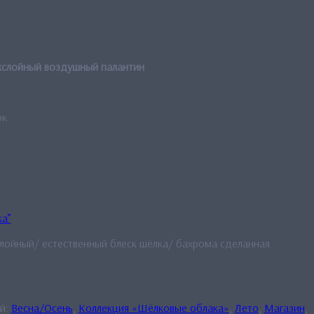
адовые каллы»
ухслойный воздушный палантин
ок
ка”
лойный/ естественный блеск шёлка/ бахрома сделанная
й:
Весна/Осень
,
Коллекция «Шёлковые облака»
,
Лето
,
Магазин
,