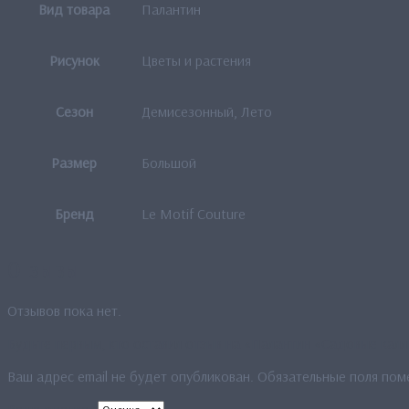
Вид товара
Палантин
Рисунок
Цветы и растения
Сезон
Демисезонный, Лето
Размер
Большой
Бренд
Le Motif Couture
Отзывы
Отзывов пока нет.
Будьте первым, кто оставил отзыв на «Палантин «Садовые кал
Ваш адрес email не будет опубликован.
Обязательные поля по