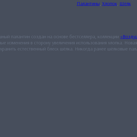
Палантины
,
Хлопок
,
Шёлк
шный палантин создан на основе бестселлера, коллекции
«Возду
ные изменения в сторону увеличения использования хлопка. Нова
охранить естественный блеск шёлка. Никогда ранее шёлковые пал