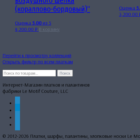
воздушного шелка
Оценка
5
(кораллово-бордовый)“
3,200.00
Оценка
5.00
из 5
4,200.00
₽
В корзину
Перейти к просмотру коллекций
Открыть фильтр по всем платкам
Искать:
Поиск
Интернет-Магазин платков и палантинов
фабрики Le Motif Couture, LLC
whatsapp
telegram
mail
phone
© 2012-2026 Платки, шарфы, палантины, хлопковые носки Le M