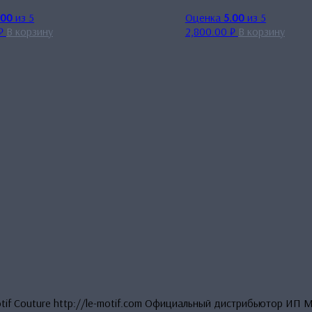
.00
из 5
Оценка
5.00
из 5
₽
В корзину
2,800.00
₽
В корзину
otif Couture http://le-motif.com Официальный дистрибьютор ИП 