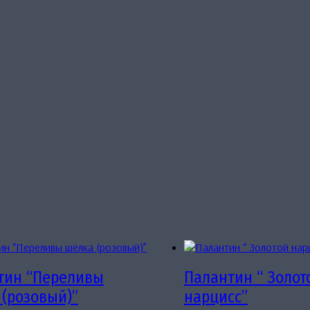
тин “Переливы
Палантин “ Золот
 (розовый)”
нарцисс”