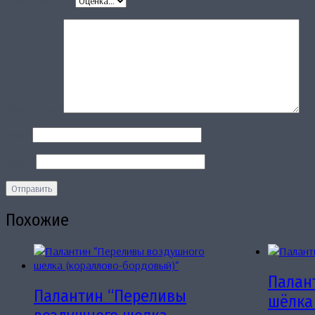
Ваша оценка
*
Ваш отзыв
*
Имя
*
Email
*
Похожие
Палан
Палантин “Переливы
шёлка