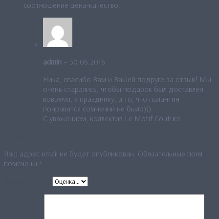
соотношение цена-качество.
admin
–
30.06.2016
Ника, спасибо Вам и Вашей подруге за отзыв! Мы
очень старались, чтобы подарок был доставлен
вовремя, к празднику, а то, что палантин
понравится сомнений не было))).
С уважением, коллектив Le Motif Couture.
Добавить отзыв
Ваш адрес email не будет опубликован.
Обязательные поля
помечены
*
Ваша оценка
*