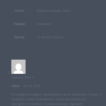
Сезон
Демисезонный, Лето
Размер
Большой
Бренд
Le Motif Couture
1 отзыв на
Палантин “Ледяной цветок”
Оценка
5
из 5
Ника
–
30.06.2016
В подарок подруге приобрела такой палантин. И мне, и
подруге очень понравился- качество неплохое,
смотрится отлично. На мой взгляд, хорошее