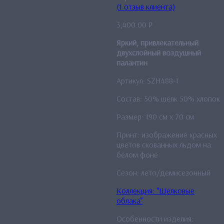
(
1
отзыв клиента)
3,400.00
₽
Яркий, привлекательный
двухслойный воздушный
палантин
Артикул: SZH488-1
Состав: 50% шёлк 50% хлопок
Размер: 190 см x 70 см
Принт: изображение красных
цветов скованных льдом на
белом фоне
Сезон: лето/демисезонный
Коллекция: “Шёлковые
облака”
Особенности изделия: