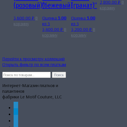
2,800.00
₽
В
(розовый)”
(бежевый)
(гранат)”
корзину
3,600.00
₽
В
Оценка
5.00
Оценка
5.00
корзину
из 5
из 5
3,400.00
₽
В
3,200.00
₽
В
корзину
корзину
Перейти к просмотру коллекций
Открыть фильтр по всем платкам
Искать:
Поиск
Интернет-Магазин платков и
палантинов
фабрики Le Motif Couture, LLC
whatsapp
telegram
mail
phone