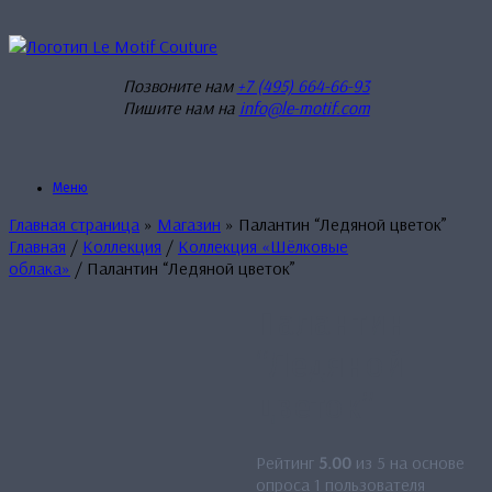
Перейти
к
содержанию
Позвоните нам
+7 (495) 664-66-93
Пишите нам на
info@le-motif.com
Меню
Главная страница
»
Магазин
»
Палантин “Ледяной цветок”
Главная
/
Коллекция
/
Коллекция «Шёлковые
облака»
/ Палантин “Ледяной цветок”
Палантин
“Ледяной
цветок”
Рейтинг
5.00
из 5 на основе
опроса
1
пользователя