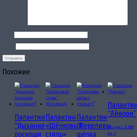
Ваш отзыв
*
Имя
*
Email
*
Похожие
Паланти
“Айвори”
Палантин
Палантин
Палантин
“Дыхание
«Шёлковый
“Переливы
Оценка
5.00
из 5
роскоши
стиль»
шёлка