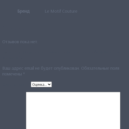
Бренд
Le Motif Couture
Отзывы
Отзывов пока нет.
Будьте первым, кто оставил отзыв на «Платок большой “Цветы
времени”»
Ваш адрес email не будет опубликован.
Обязательные поля
помечены
*
Ваша оценка
*
Ваш отзыв
*