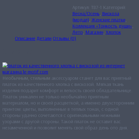
Артикул:
T87-1
Категорий:
Весна/Осень
,
Вискоза
(модал)
,
Женские платки
,
Коллекция «Тонкость души»
,
Лето
,
Магазин
,
Хлопок
Описание
Детали
Отзывы (0)
Описание
Необычным, стильным аксессуаром станет для вас приятный
платок из качественного хлопка с вискозой. Мягкая ткань
изделия подарит комфорт и легкость своей обладательнице.
Платок уникален не только необычайно приятным
материалом, но и своей расцветкой, а именно двухсторонним
принтом: цветы, выполненные в теплых тонах, с одной
стороны удачно сочетаются с оригинальными нежными
узорами с другой стороны. Такой платок не оставит вас
незамеченной и позволит менять свой образ день ото дня.