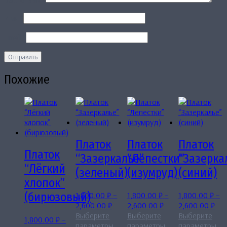
Имя
*
Email
*
Похожие
Платок
Платок
Платок
Платок
“Зазеркалье”
“Лепестки”
“Зазерка
“Лёгкий
(зеленый)
(изумруд)
(синий)
хлопок”
1,800.00
₽
–
1,800.00
₽
–
1,800.00
₽
–
(бирюзовый)
Диапазон
Диапазон
Диа
2,600.00
₽
2,600.00
₽
2,600.00
₽
цен:
цен:
цен
Выберите
Выберите
Выберите
1,800.00
₽
–
1,800.00 ₽
Этот
1,800.00 ₽
Этот
1,8
Эт
параметры
параметры
параметры