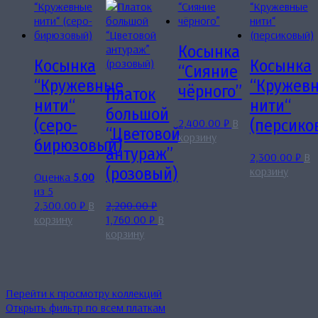
Косынка
Косынка
Косынка
“Сияние
“Кружевные
“Кружев
чёрного”
Платок
нити“
нити“
большой
2,400.00
₽
В
(серо-
(персико
“Цветовой
корзину
бирюзовый)
антураж”
2,300.00
₽
В
корзину
(розовый)
Оценка
5.00
из 5
2,300.00
₽
В
2,200.00
₽
Первоначальная
Текущая
корзину
1,760.00
₽
В
цена
цена:
корзину
составляла
1,760.00 ₽.
2,200.00 ₽.
Перейти к просмотру коллекций
Открыть фильтр по всем платкам