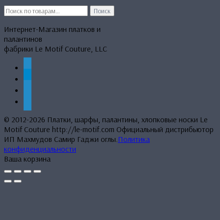
Искать:
Поиск
Интернет-Магазин платков и
палантинов
фабрики Le Motif Couture, LLC
whatsapp
telegram
mail
phone
© 2012-2026 Платки, шарфы, палантины, хлопковые носки Le
Motif Couture http://le-motif.com Официальный дистрибьютор
ИП Махмудов Самир Гаджи оглы.
Политика
конфиденциальности
Ваша корзина