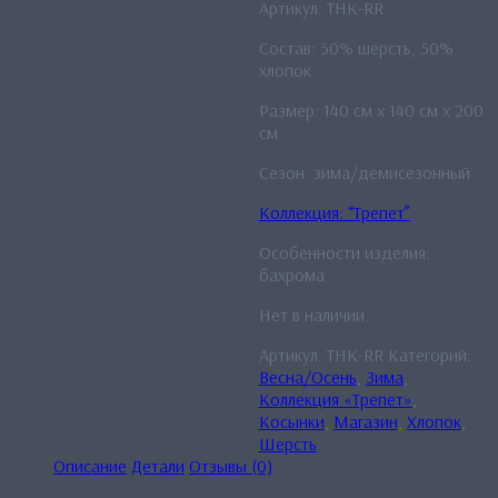
Артикул: THK-RR
Состав: 50% шерсть, 50%
хлопок
Размер: 140 см x 140 см x 200
см
Сезон: зима/демисезонный
Коллекция: “Трепет”
Особенности изделия:
бахрома
Нет в наличии
Артикул:
THK-RR
Категорий:
Весна/Осень
,
Зима
,
Коллекция «Трепет»
,
Косынки
,
Магазин
,
Хлопок
,
Шерсть
Описание
Детали
Отзывы (0)