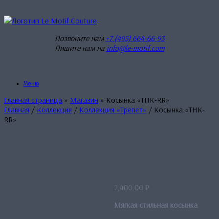
Перейти
к
содержанию
Позвоните нам
+7 (495) 664-66-93
Пишите нам на
info@le-motif.com
Меню
Главная страница
»
Магазин
»
Косынка «THK-RR»
Главная
/
Коллекция
/
Коллекция «Трепет»
/ Косынка «THK-
RR»
Косынка
«THK-RR»
2,400.00
₽
Мягкая стильная косынка