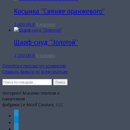
Косынка “Сияние оранжевого”
2,400.00
₽
В корзину
Шарф-снуд “Золотой”
2,200.00
₽
В корзину
Перейти к просмотру коллекций
Открыть фильтр по всем платкам
Искать:
Поиск
Интернет-Магазин платков и
палантинов
фабрики Le Motif Couture, LLC
whatsapp
telegram
mail