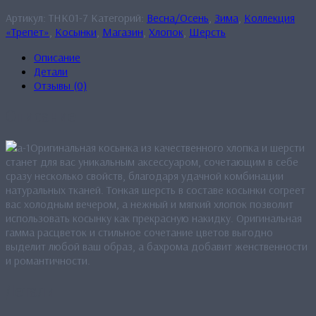
Артикул:
THK01-7
Категорий:
Весна/Осень
,
Зима
,
Коллекция
«Трепет»
,
Косынки
,
Магазин
,
Хлопок
,
Шерсть
Описание
Детали
Отзывы (0)
Описание
Оригинальная косынка из качественного хлопка и шерсти
станет для вас уникальным аксессуаром, сочетающим в себе
сразу несколько свойств, благодаря удачной комбинации
натуральных тканей. Тонкая шерсть в составе косынки согреет
вас холодным вечером, а нежный и мягкий хлопок позволит
использовать косынку как прекрасную накидку. Оригинальная
гамма расцветок и стильное сочетание цветов выгодно
выделит любой ваш образ, а бахрома добавит женственности
и романтичности.
Детали