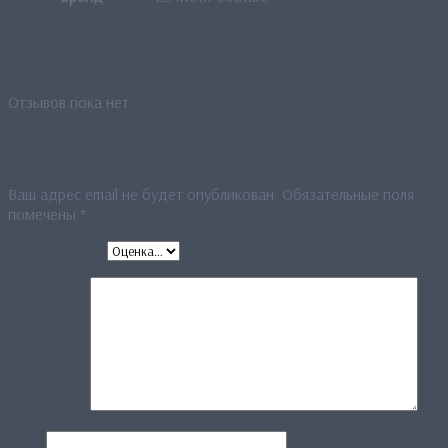
Отзывы
Отзывов пока нет.
Будьте первым, кто оставил отзыв на «Косынка «Сияние
рубина»»
Ваш адрес email не будет опубликован.
Обязательные поля
помечены
*
Ваша оценка
*
Ваш отзыв
*
Имя
*