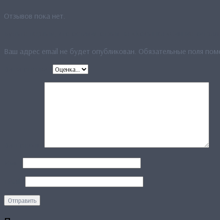
Отзывов пока нет.
Будьте первым, кто оставил отзыв на «Косынка «Сияние витра
Ваш адрес email не будет опубликован.
Обязательные поля по
Ваша оценка
*
Ваш отзыв
*
Имя
*
Email
*