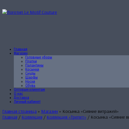
Перейти
к
содержанию
Главная
Магазин
Головные уборы
Платки
Палантины
Косынки
Снуды
Шарфы
Носки
Обувь
Оптовым клиентам
О нас
Доставка
Личный кабинет
Главная страница
»
Магазин
»
Косынка «Сияние витражей»
Главная
/
Коллекция
/
Коллекция «Трепет»
/ Косынка «Сияние 