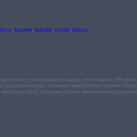
епет»
,
Косынки
,
Магазин
,
Хлопок
,
Шерсть
танет для вас уникальным аксессуаром, сочетающим в себе сраз
вас холодным вечером, а нежный и мягкий хлопок позволит испол
т любой ваш образ, а бахрома добавит женственности и романти