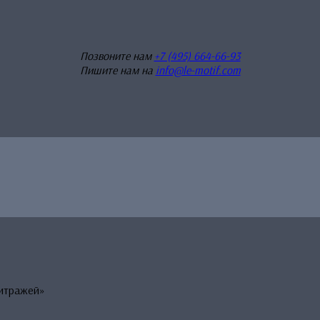
Позвоните нам
+7 (495) 664-66-93
Пишите нам на
info@le-motif.com
витражей»