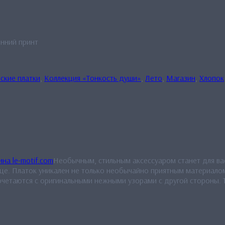
онний принт
ские платки
,
Коллекция «Тонкость души»
,
Лето
,
Магазин
,
Хлопок
Необычным, стильным аксессуаром станет для вас
це. Платок уникален не только необычайно приятным материалом
очетаются с оригинальными нежными узорами с другой стороны. Т