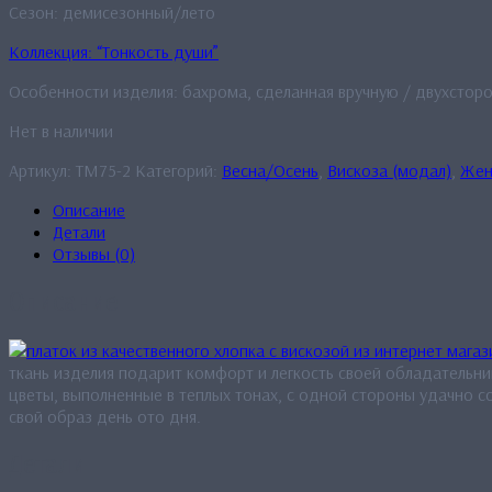
Сезон: демисезонный/лето
Коллекция: “Тонкость души”
Особенности изделия: бахрома, сделанная вручную / двухстор
Нет в наличии
Артикул:
TM75-2
Категорий:
Весна/Осень
,
Вискоза (модал)
,
Жен
Описание
Детали
Отзывы (0)
Описание
ткань изделия подарит комфорт и легкость своей обладательни
цветы, выполненные в теплых тонах, с одной стороны удачно с
свой образ день ото дня.
Детали