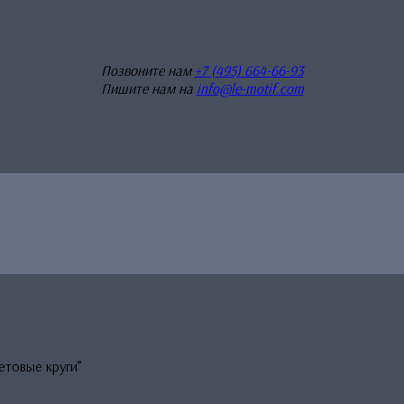
Позвоните нам
+7 (495) 664-66-93
Пишите нам на
info@le-motif.com
етовые круги”