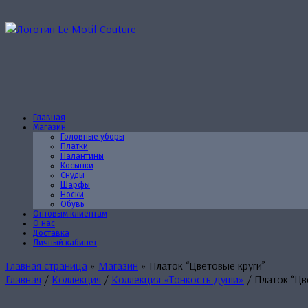
Перейти
к
содержанию
Главная
Магазин
Головные уборы
Платки
Палантины
Косынки
Снуды
Шарфы
Носки
Обувь
Оптовым клиентам
О нас
Доставка
Личный кабинет
Главная страница
»
Магазин
»
Платок “Цветовые круги”
Главная
/
Коллекция
/
Коллекция «Тонкость души»
/ Платок “Цв