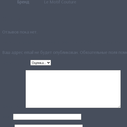
Бренд
Le Motif Couture
Отзывы
Отзывов пока нет.
Будьте первым, кто оставил отзыв на «Платок “Цветовые круги”
Ваш адрес email не будет опубликован.
Обязательные поля по
Ваша оценка
*
Ваш отзыв
*
Имя
*